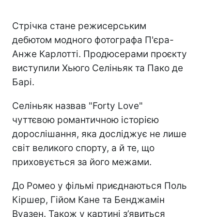
Стрічка стане режисерським
дебютом модного фотографа П'єра-
Анже Карлотті. Продюсерами проєкту
виступили Хьюго Селіньяк та Пако де
Барі.
Селіньяк назвав "Forty Love"
чуттєвою романтичною історією
дорослішання, яка досліджує не лише
світ великого спорту, а й те, що
приховується за його межами.
До Ромео у фільмі приєднаються Поль
Кіршер, Гійом Кане та Бенджамін
Вуазен. Також у картині з’явиться