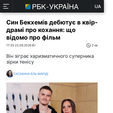
UA
Син Бекхемів дебютує в квір-
драмі про кохання: що
відомо про фільм
17:35 23.06.2026 Вт
2 хв
Він зіграє харизматичного суперника
зірки тенісу
СЮЗАННА АЛЬ МАРІДІ