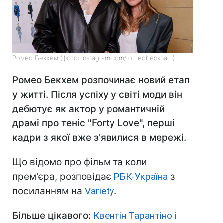
Ромео Бекхем (фото: instagram.com/romeobeckham)
Ромео Бекхем розпочинає новий етап
у житті. Після успіху у світі моди він
дебютує як актор у романтичній
драмі про теніс "Forty Love", перші
кадри з якої вже з'явилися в мережі.
Що відомо про фільм та коли
прем'єра, розповідає
РБК-Україна
з
посиланням на
Variety
.
Більше цікавого:
Квентін Тарантіно і