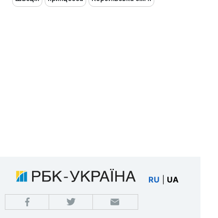
RU
|
UA