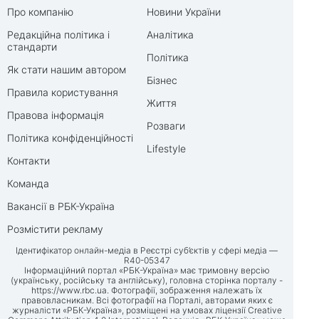
Про компанію
Новини України
Редакційна політика і
Аналітика
стандарти
Політика
Як стати нашим автором
Бізнес
Правила користування
Життя
Правова інформація
Розваги
Політика конфіденційності
Lifestyle
Контакти
Команда
Вакансії в РБК-Україна
Розмістити рекламу
Ідентифікатор онлайн-медіа в Реєстрі суб’єктів у сфері медіа —
R40-05347
Інформаційний портал «РБК-Україна» має тримовну версію
(українську, російську та англійську), головна сторінка порталу -
https://www.rbc.ua
. Фотографії, зображення належать їх
правовласникам. Всі фотографії на Порталі, авторами яких є
журналісти «РБК-Україна», розміщені на умовах ліцензії Creative