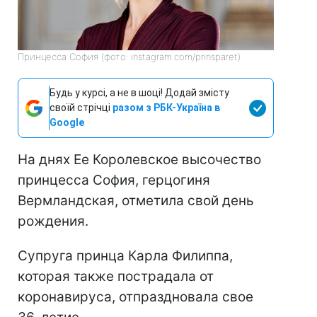
Принцесса София (фото: instagram.com/prinsparet)
Будь у курсі, а не в шоці! Додай змісту
своїй стрічці
разом з РБК-Україна в
Google
На днях Ее Королевское высочество
принцесса София, герцогиня
Вермландская, отметила свой день
рождения.
Супруга принца Карла Филиппа,
которая также пострадала от
коронавируса, отпраздновала свое