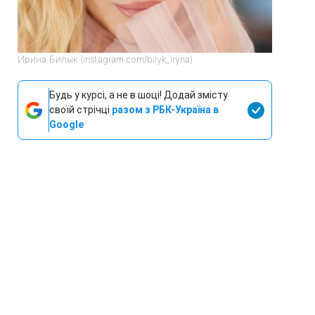
Ирина Билык (instagram.com/bilyk_iryna)
Будь у курсі, а не в шоці! Додай змісту
своїй стрічці
разом з РБК-Україна в
Google