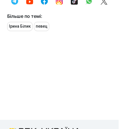
Більше по темі:
Ірина Білик
певец