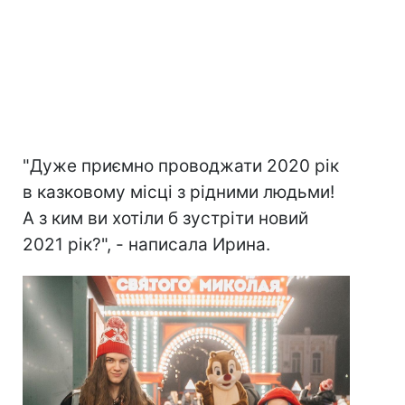
"Дуже приємно проводжати 2020 рік
в казковому місці з рідними людьми!
А з ким ви хотіли б зустріти новий
2021 рік?", - написала Ирина.