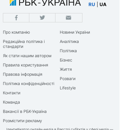
RU
|
UA
Про компанію
Новини України
Редакційна політика і
Аналітика
стандарти
Політика
Як стати нашим автором
Бізнес
Правила користування
Життя
Правова інформація
Розваги
Політика конфіденційності
Lifestyle
Контакти
Команда
Вакансії в РБК-Україна
Розмістити рекламу
Ідентифікатор онлайн-медіа в Реєстрі суб’єктів у сфері медіа —