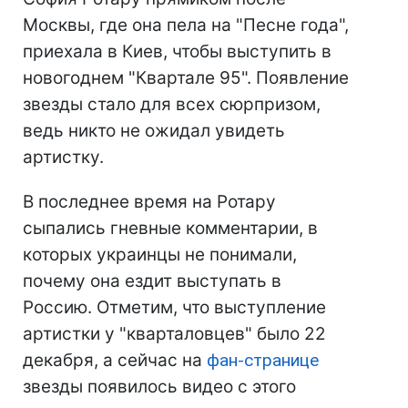
Москвы, где она пела на "Песне года",
приехала в Киев, чтобы выступить в
новогоднем "Квартале 95". Появление
звезды стало для всех сюрпризом,
ведь никто не ожидал увидеть
артистку.
В последнее время на Ротару
сыпались гневные комментарии, в
которых украинцы не понимали,
почему она ездит выступать в
Россию. Отметим, что выступление
артистки у "кварталовцев" было 22
декабря, а сейчас на
фан-странице
звезды появилось видео с этого