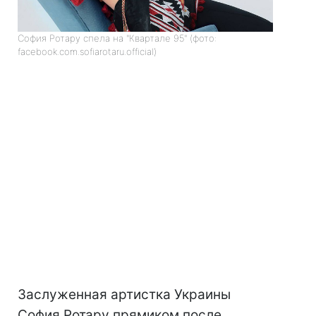
София Ротару спела на "Квартале 95" (фото:
facebook.com.sofiarotaru.official)
Заслуженная артистка Украины
София Ротару прямиком после