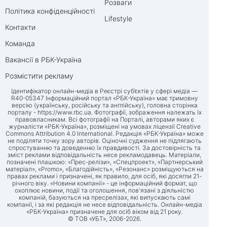
Розваги
Політика конфіденційності
Lifestyle
Контакти
Команда
Вакансії в РБК-Україна
Розмістити рекламу
Ідентифікатор онлайн-медіа в Реєстрі суб’єктів у сфері медіа —
R40-05347 Інформаційний портал «РБК-Україна» має тримовну
версію (українську, російську та англійську), головна сторінка
порталу -
https://www.rbc.ua
. Фотографії, зображення належать їх
правовласникам. Всі фотографії на Порталі, авторами яких є
журналісти «РБК-Україна», розміщені на умовах ліцензії Creative
Commons Attribution 4.0 International. Редакція «РБК-Україна» може
не поділяти точку зору авторів. Оціночні судження не підлягають
спростуванню та доведенню їх правдивості. За достовірність та
зміст реклами відповідальність несе рекламодавець. Матеріали,
позначені плашкою: «Прес-релізи», «Спецпроект», «Партнерський
матеріал», «Promo», «Благодійність», «Резонанс» розміщуються на
правах реклами і призначені, як правило, для осіб, які досягли 21-
річного віку. «Новини компанії» - це інформаційний формат, що
охоплює новини, події та оголошення, пов'язані з діяльністю
компаній, базуються на пресрелізах, які випускають самі
компанії, і за які редакція не несе відповідальність. Онлайн-медіа
«РБК-Україна» призначене для осіб віком від 21 року.
© ТОВ «УБТ», 2006-2026.