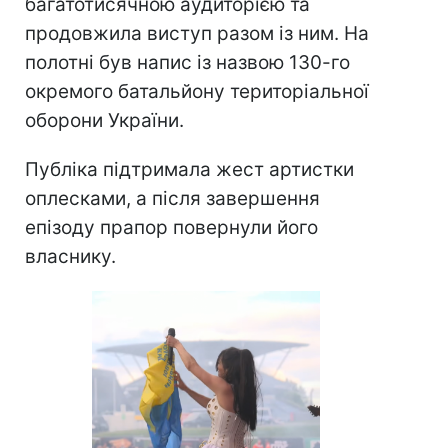
багатотисячною аудиторією та
продовжила виступ разом із ним. На
полотні був напис із назвою 130-го
окремого батальйону територіальної
оборони України.
Публіка підтримала жест артистки
оплесками, а після завершення
епізоду прапор повернули його
власнику.