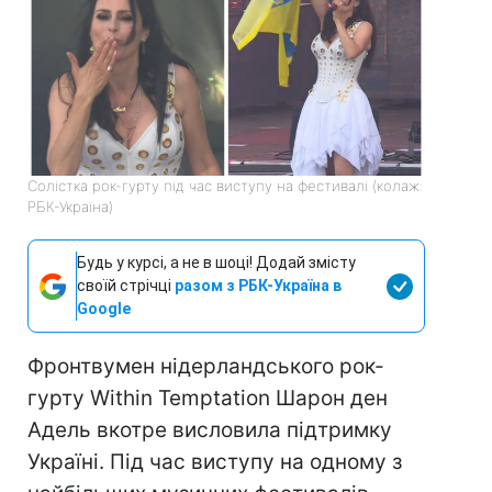
Солістка рок-гурту під час виступу на фестивалі (колаж:
РБК-Україна)
Будь у курсі, а не в шоці! Додай змісту
своїй стрічці
разом з РБК-Україна в
Google
Фронтвумен нідерландського рок-
гурту Within Temptation Шарон ден
Адель вкотре висловила підтримку
Україні. Під час виступу на одному з