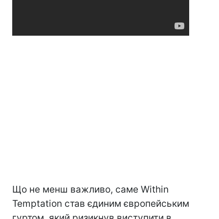
Що не менш важливо, саме Within
Temptation став єдиним європейським
гуртом, який ризикнув виступити в