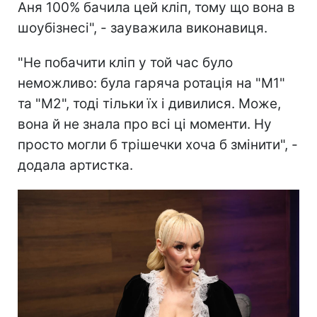
Аня 100% бачила цей кліп, тому що вона в
шоубізнесі", - зауважила виконавиця.
"Не побачити кліп у той час було
неможливо: була гаряча ротація на "М1"
та "М2", тоді тільки їх і дивилися. Може,
вона й не знала про всі ці моменти. Ну
просто могли б трішечки хоча б змінити", -
додала артистка.