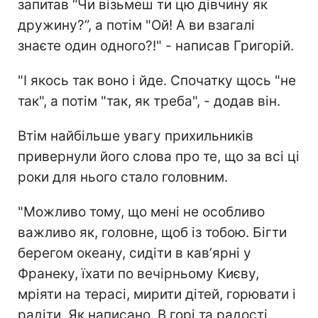
запитав “Чи візьмеш ти цю дівчину як
дружину?”, а потім "Ой! А ви взагалі
знаєте один одного?!" - написав Григорій.
"І якось так воно і йде. Спочатку щось "не
так", а потім "так, як треба", - додав він.
Втім найбільше увагу прихильників
привернули його слова про те, що за всі ці
роки для нього стало головним.
"Можливо тому, що мені не особливо
важливо як, головне, щоб із тобою. Бігти
берегом океану, сидіти в кавʼярні у
Франеку, їхати по вечірньому Києву,
мріяти на терасі, мирити дітей, горювати і
радіти. Як написано. В горі та радості.