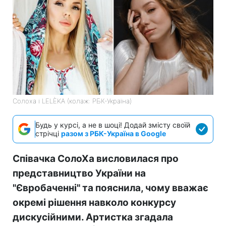
Солоха і LELÈKA (колаж: РБК-Україна)
Будь у курсі, а не в шоці! Додай змісту своїй
стрічці
разом з РБК-Україна в Google
Співачка СолоХа висловилася про
представництво України на
"Євробаченні" та пояснила, чому вважає
окремі рішення навколо конкурсу
дискусійними. Артистка згадала