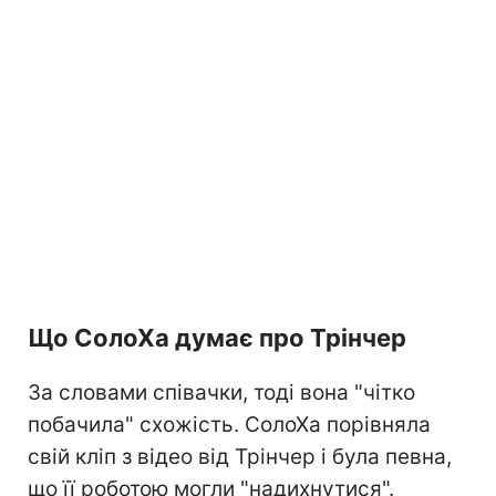
Що СолоХа думає про Трінчер
За словами співачки, тоді вона "чітко
побачила" схожість. СолоХа порівняла
свій кліп з відео від Трінчер і була певна,
що її роботою могли "надихнутися".