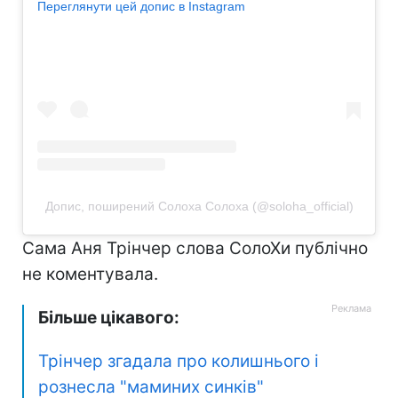
Переглянути цей допис в Instagram
Допис, поширений Солоха Солоха (@soloha_official)
Сама Аня Трінчер слова СолоХи публічно
не коментувала.
Більше цікавого:
Трінчер згадала про колишнього і
рознесла "маминих синків"