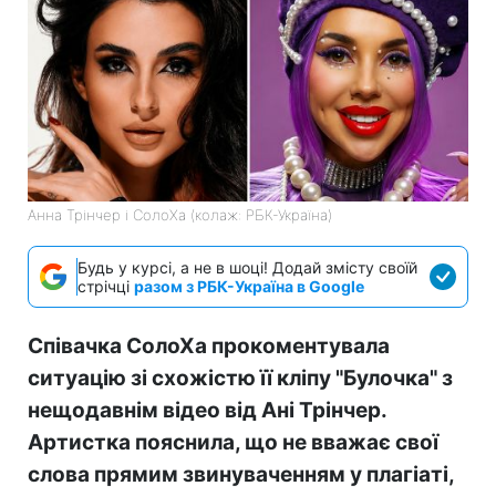
Анна Трінчер і СолоХа (колаж: РБК-Україна)
Будь у курсі, а не в шоці! Додай змісту своїй
стрічці
разом з РБК-Україна в Google
Співачка СолоХа прокоментувала
ситуацію зі схожістю її кліпу "Булочка" з
нещодавнім відео від Ані Трінчер.
Артистка пояснила, що не вважає свої
слова прямим звинуваченням у плагіаті,