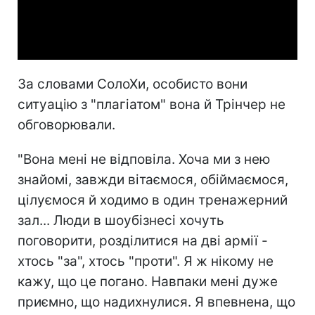
Video
За словами СолоХи, особисто вони
ситуацію з "плагіатом" вона й Трінчер не
обговорювали.
"Вона мені не відповіла. Хоча ми з нею
знайомі, завжди вітаємося, обіймаємося,
цілуємося й ходимо в один тренажерний
зал... Люди в шоубізнесі хочуть
поговорити, розділитися на дві армії -
хтось "за", хтось "проти". Я ж нікому не
кажу, що це погано. Навпаки мені дуже
приємно, що надихнулися. Я впевнена, що