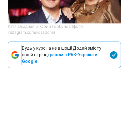
Катя Осадчая и Юрий Горбунов (фото:
instagram.com/kosadcha)
Будь у курсі, а не в шоці! Додай змісту
своїй стрічці
разом з РБК-Україна в
Google