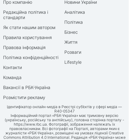
Про компанію
Новини України
Редакційна політика і
Аналітика
стандарти
Політика
Як стати нашим автором
Бізнес
Правила користування
Життя
Правова інформація
Розваги
Політика конфіденційності
Lifestyle
Контакти
Команда
Вакансії в РБК-Україна
Розмістити рекламу
Ідентифікатор онлайн-медіа в Реєстрі суб’єктів у сфері медіа —
R40-05347
Інформаційний портал «РБК-Україна» має тримовну версію
(українську, російську та англійську), головна сторінка порталу -
https://www.rbc.ua
. Фотографії, зображення належать їх
правовласникам. Всі фотографії на Порталі, авторами яких є
журналісти «РБК-Україна», розміщені на умовах ліцензії Creative
Commons Attribution 4.0 International. Редакція «РБК-Україна» може