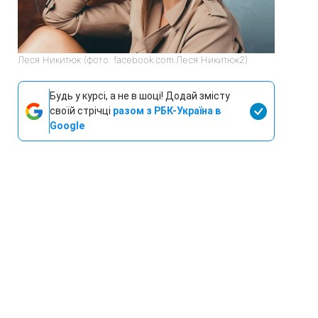
Леся Никитюк (фото: facebook.com.Леся Никитюк2)
Будь у курсі, а не в шоці! Додай змісту
своїй стрічці
разом з РБК-Україна в
Google