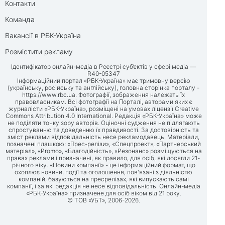
Контакти
Команда
Вакансії в РБК-Україна
Розмістити рекламу
Ідентифікатор онлайн-медіа в Реєстрі суб’єктів у сфері медіа —
R40-05347
Інформаційний портал «РБК-Україна» має тримовну версію
(українську, російську та англійську), головна сторінка порталу -
https://www.rbc.ua
. Фотографії, зображення належать їх
правовласникам. Всі фотографії на Порталі, авторами яких є
журналісти «РБК-Україна», розміщені на умовах ліцензії Creative
Commons Attribution 4.0 International. Редакція «РБК-Україна» може
не поділяти точку зору авторів. Оціночні судження не підлягають
спростуванню та доведенню їх правдивості. За достовірність та
зміст реклами відповідальність несе рекламодавець. Матеріали,
позначені плашкою: «Прес-релізи», «Спецпроект», «Партнерський
матеріал», «Promo», «Благодійність», «Резонанс» розміщуються на
правах реклами і призначені, як правило, для осіб, які досягли 21-
річного віку. «Новини компанії» - це інформаційний формат, що
охоплює новини, події та оголошення, пов'язані з діяльністю
компаній, базуються на пресрелізах, які випускають самі
компанії, і за які редакція не несе відповідальність. Онлайн-медіа
«РБК-Україна» призначене для осіб віком від 21 року.
© ТОВ «УБТ», 2006-2026.