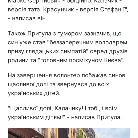
Марко Сергійович - офіційно. Калачик -
версія тата. Красунчик - версія Стефанії",
- написав він.
Також Притула з гумором зазначив, що
син уже став "беззаперечним володарем
призу глядацьких симпатій" серед друзів
родини та "головним посміхуном Києва".
На завершення волонтер побажав синові
щасливої долі та звернувся до всіх
українських дітей.
"Щасливої долі, Калачику! І тобі, і всім
українським дітям!" - написав Притула.