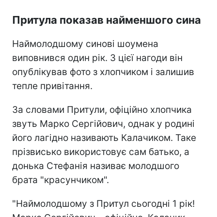
Притула показав найменшого сина
Наймолодшому синові шоумена
виповнився один рік. З цієї нагоди він
опублікував фото з хлопчиком і залишив
тепле привітання.
За словами Притули, офіційно хлопчика
звуть Марко Сергійович, однак у родині
його лагідно називають Калачиком. Таке
прізвисько використовує сам батько, а
донька Стефанія називає молодшого
брата "красунчиком".
"Наймолодшому з Притул сьогодні 1 рік!