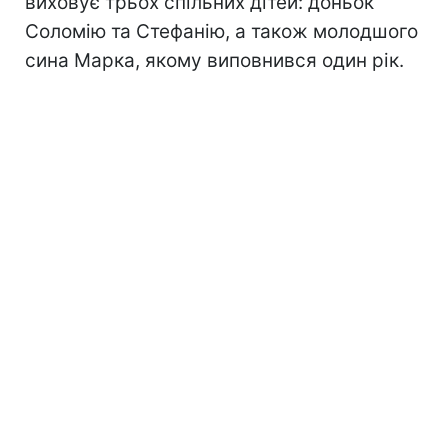
виховує трьох спільних дітей: доньок
Соломію та Стефанію, а також молодшого
сина Марка, якому виповнився один рік.