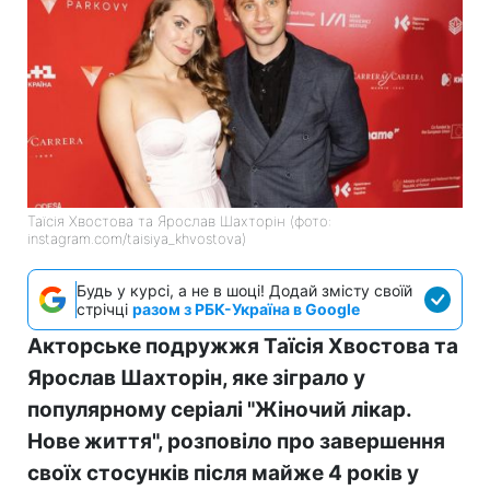
Таїсія Хвостова та Ярослав Шахторін (фото:
instagram.com/taisiya_khvostova)
Будь у курсі, а не в шоці! Додай змісту своїй
стрічці
разом з РБК-Україна в Google
Акторське подружжя Таїсія Хвостова та
Ярослав Шахторін, яке зіграло у
популярному серіалі "Жіночий лікар.
Нове життя", розповіло про завершення
своїх стосунків після майже 4 років у