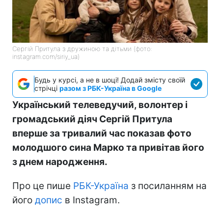
Сергій Притула з дружиною та дітьми (фото:
instagram.com/siriy_ua)
Будь у курсі, а не в шоці! Додай змісту своїй
стрічці
разом з РБК-Україна в Google
Український телеведучий, волонтер і
громадський діяч Сергій Притула
вперше за тривалий час показав фото
молодшого сина Марко та привітав його
з днем народження.
Про це пише
РБК-Україна
з посиланням на
його
допис
в Instagram.