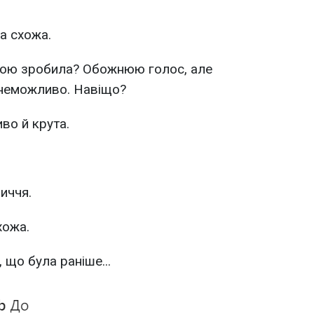
а схожа.
бою зробила? Обожнюю голос, але
 неможливо. Навіщо?
во й крута.
иччя.
хожа.
, що була раніше...