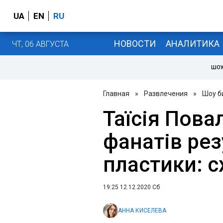
UA
EN
RU
НОВОСТИ
АНАЛИТИКА
ЧТ, 06 АВГУСТА
ШОУ
Главная
»
Развлечения
»
Шоу б
Таїсія Пова
фанатів ре
пластики: с
19:25 12.12.2020 Сб
АННА КИСЕЛЕВА