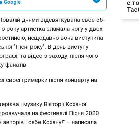
в Google
с т
Tact
 Повалій днями відсвяткувала своє 56-
го року артистка зламала ногу у двох
 тростиною, нещодавно вона виступила
ької "Пісні року". В день виступу
графії та відео з заходу, після чого
у фанатів.
зі своєї гримерки після концерту на
ерієва і музику Вікторії Коханої
 прозвучала на фестивалі Пісня 2020
 авторів і себе Кохану!" – написала
.