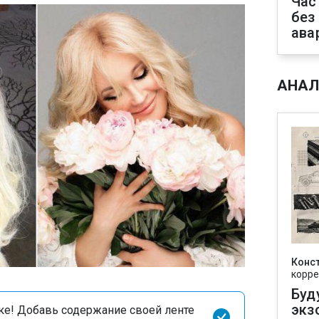
Час
без
ава
АНАЛ
Конс
корре
Буд
экз
оке! Добавь содержание своей ленте