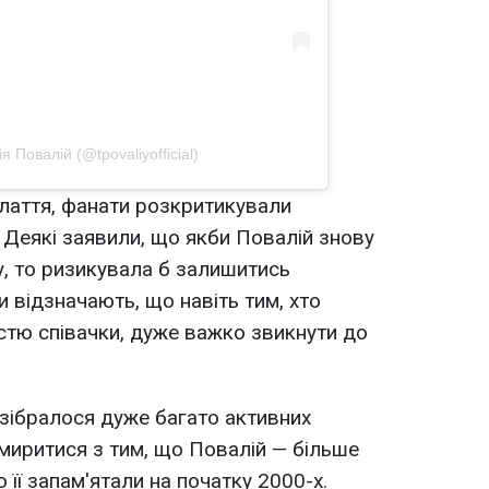
ія Повалій (@tpovaliyofficial)
лаття, фанати розкритикували
. Деякі заявили, що якби Повалій знову
у, то ризикувала б залишитись
 відзначають, що навіть тим, хто
істю співачки, дуже важко звикнути до
m зібралося дуже багато активних
змиритися з тим, що Повалій — більше
 її запам'ятали на початку 2000-х.