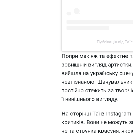
Публікація від Таїс
Попри макіяж та ефектне п
зовнішній вигляд артистки
вийшла на українську сцен
невпізнаною. Шанувальники
постійно стежить за творч
її нинішнього вигляду.
На сторінці Таї в Instagra
критиків. Вони не можуть 
не та струнка красуня, якою