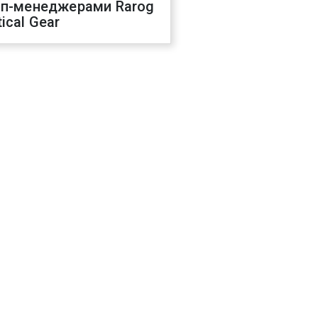
оп-менеджерами Rarog
ical Gear