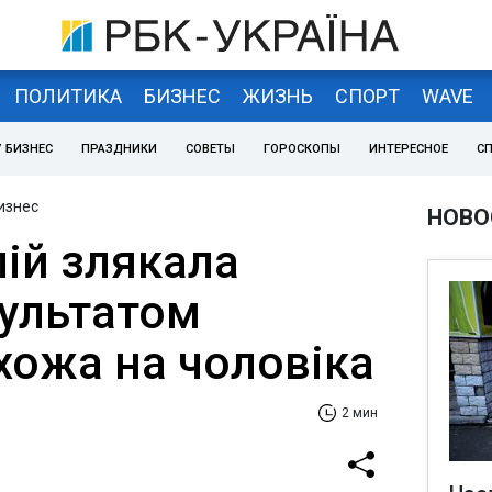
ПОЛИТИКА
БИЗНЕС
ЖИЗНЬ
СПОРТ
WAVE
 БИЗНЕС
ПРАЗДНИКИ
СОВЕТЫ
ГОРОСКОПЫ
ИНТЕРЕСНОЕ
С
изнес
НОВО
лій злякала
зультатом
хожа на чоловіка
2 мин