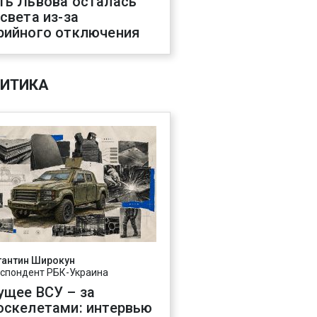
ть Львова осталась
 света из-за
рийного отключения
ИТИКА
тантин Широкун
спондент РБК-Украина
ущее ВСУ – за
оскелетами: интервью