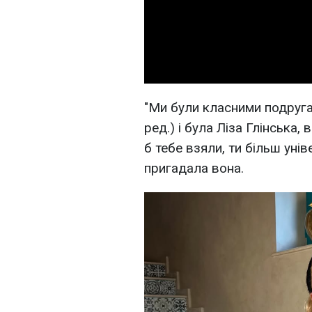
"Ми були класними подруга
ред.) і була Ліза Глінська,
б тебе взяли, ти більш унів
пригадала вона.