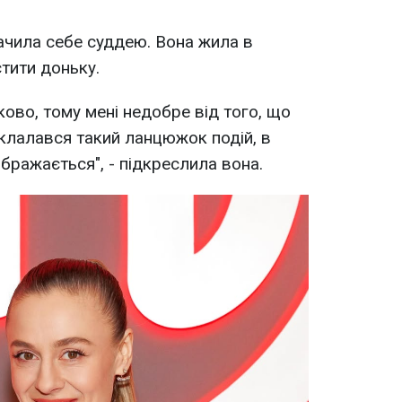
ачила себе суддею. Вона жила в
тити доньку.
ово, тому мені недобре від того, що
клалався такий ланцюжок подій, в
ображається", - підкреслила вона.