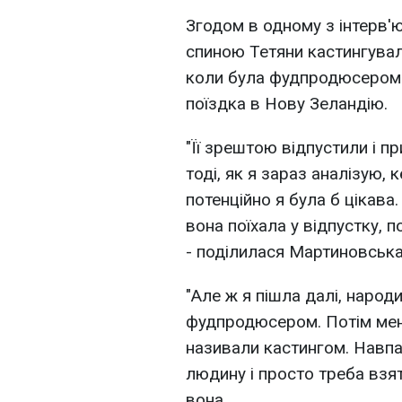
Згодом в одному з інтерв'ю
спиною Тетяни кастингувала
коли була фудпродюсером ш
поїздка в Нову Зеландію.
"Її зрештою відпустили і п
тоді, як я зараз аналізую,
потенційно я була б цікава.
вона поїхала у відпустку, п
- поділилася Мартиновська
"Але ж я пішла далі, наро
фудпродюсером. Потім мене
називали кастингом. Навпа
людину і просто треба взят
вона.