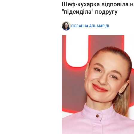
Шеф-кухарка відповіла на
"підсиділа" подругу
СЮЗАННА АЛЬ МАРІДІ