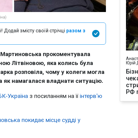
їна)
і! Додай змісту своїй стрічці
разом з
 Мартиновська прокоментувала
Анаст
ною Літвіновою, яка колись була
Юрій 
Біз
рка розповіла, чому у колеги могла
чек
та як намагалася владнати ситуацію.
стр
РФ 
БК-Україна
з посиланням на її
інтерв'ю
овська покидає місце судді у