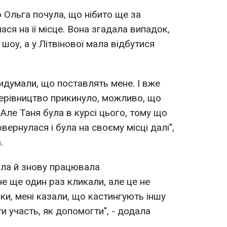
 Ольга почула, що нібито ще за
ся на її місце. Вона згадала випадок,
оу, а у Літвінової мала відбутися
ридумали, що поставлять мене. І вже
 керівництво прикинуло, можливо, що
 Але Таня була в курсі цього, тому що
овернулася і була на своєму місці далі",
.
дила й знову працювала
 ще один раз кликали, але це не
ки, мені казали, що кастингують іншу
и участь, як допомогти", - додала