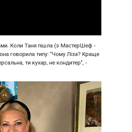
Video
ми. Коли Таня пішла (з МастерШеф -
 вона говорила типу: "Чому Ліза? Краще
ерсальна, ти кухар, не кондитер", -