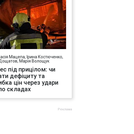
асія Мацепа, Ірина Костюченко,
Дощатов, Марія Волощук
нес під прицілом: чи
ати дефіциту та
ибка цін через удари
по складах