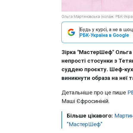
Ольга Мартиновська (колаж: РБК-Укра
Будь у курсі, а не в шоц
РБК-Україна в Google
Зірка "МастерШеф" Ольга
непрості стосунки з Тетя
суддею проєкту. Шеф-куха
виникнути образа на неї 
Детальніше про це пише
Р
Маші Єфросиніній.
Більше цікавого:
Мартин
"МастерШеф"