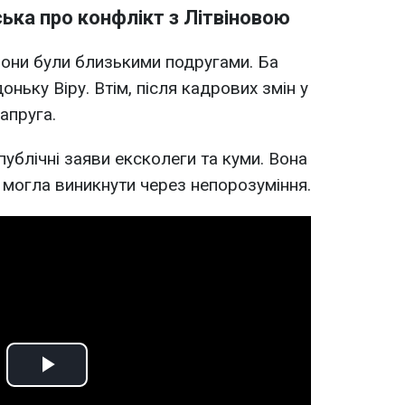
ка про конфлікт з Літвіновою
они були близькими подругами. Ба
доньку Віру. Втім, після кадрових змін у
апруга.
ублічні заяви ексколеги та куми. Вона
 могла виникнути через непорозуміння.
Play