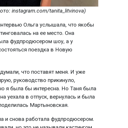
о: instagram.com/tanita_litvinova)
интервью Ольга услышала, что якобы
тинговалась на ее место. Она
была фудпродюсером шоу, а у
состояться поездка в Новую
идумали, что поставят меня. И уже
зирую, руководство прикинуло,
о я была бы интересна. Но Таня была
она уехала в отпуск, вернулась и была
 поделилась Мартыновская.
ла и снова работала фудпродюсером.
вали, но это не называли кастингом.