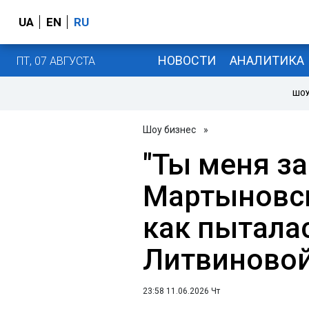
UA
EN
RU
НОВОСТИ
АНАЛИТИКА
ПТ, 07 АВГУСТА
ШОУ
Шоу бизнес
»
"Ты меня з
Мартыновск
как пытала
Литвиново
23:58 11.06.2026 Чт