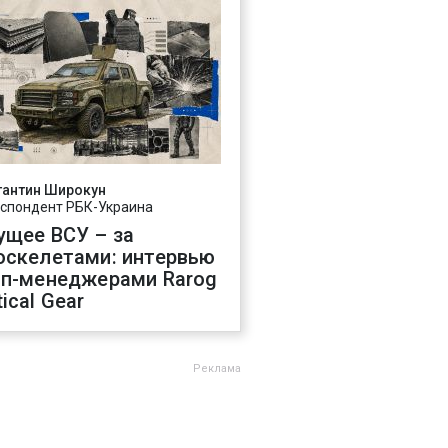
тантин Широкун
спондент РБК-Украина
ущее ВСУ – за
оскелетами: интервью
оп-менеджерами Rarog
ical Gear