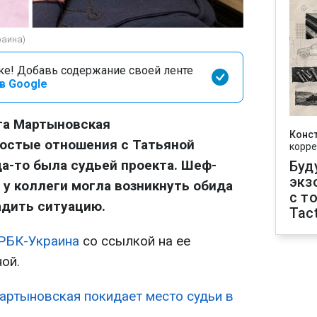
раина)
оке! Добавь содержание своей ленте
в Google
га Мартыновская
Конс
остые отношения с Татьяной
корре
да-то была судьей проекта. Шеф-
Буд
экз
 у коллеги могла возникнуть обида
с т
адить ситуацию.
Tact
РБК-Украина
со ссылкой на ее
ой.
артыновская покидает место судьи в