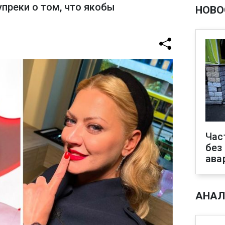
преки о том, что якобы
НОВО
Час
без
ава
АНАЛ