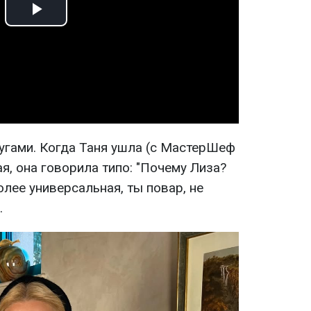
Play
Video
гами. Когда Таня ушла (с МастерШеф
ая, она говорила типо: "Почему Лиза?
олее универсальная, ты повар, не
.