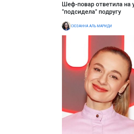
Шеф-повар ответила на у
"подсидела" подругу
СЮЗАННА АЛЬ МАРИДИ