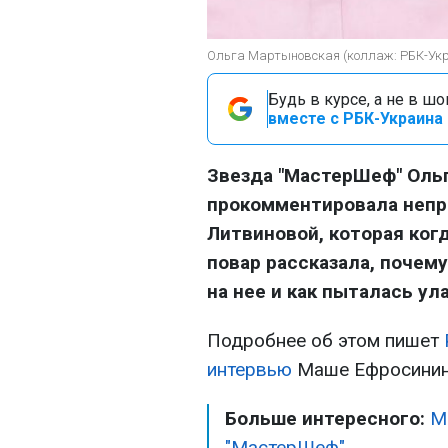
Ольга Мартыновская (коллаж: РБК-Ук
Будь в курсе, а не в ш
вместе с РБК-Украина 
Звезда "МастерШеф" Оль
прокомментировала непр
Литвиновой, которая ког
повар рассказала, почему
на нее и как пыталась ул
Подробнее об этом пишет
интервью
Маше Ефросинин
Больше интересного:
М
"МастерШеф"