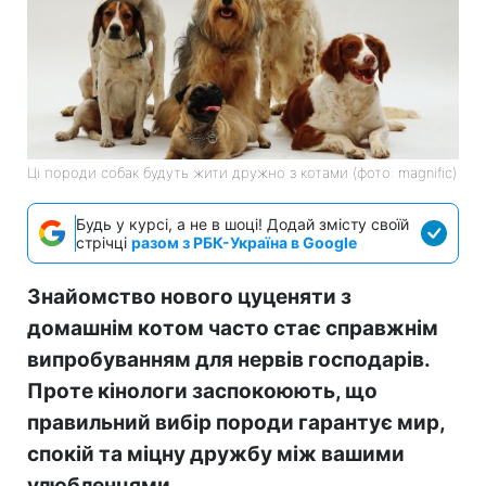
Ці породи собак будуть жити дружно з котами (фото: magnific)
Будь у курсі, а не в шоці! Додай змісту своїй
стрічці
разом з РБК-Україна в Google
Знайомство нового цуценяти з
домашнім котом часто стає справжнім
випробуванням для нервів господарів.
Проте кінологи заспокоюють, що
правильний вибір породи гарантує мир,
спокій та міцну дружбу між вашими
улюбленцями.