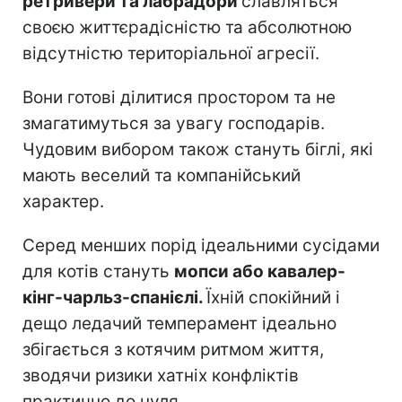
ретривери та лабрадори
славляться
своєю життєрадісністю та абсолютною
відсутністю територіальної агресії.
Вони готові ділитися простором та не
змагатимуться за увагу господарів.
Чудовим вибором також стануть біглі, які
мають веселий та компанійський
характер.
Серед менших порід ідеальними сусідами
для котів стануть
мопси або кавалер-
кінг-чарльз-спанієлі.
Їхній спокійний і
дещо ледачий темперамент ідеально
збігається з котячим ритмом життя,
зводячи ризики хатніх конфліктів
практично до нуля.