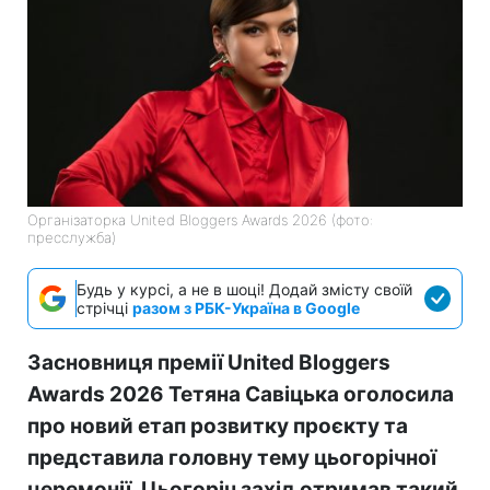
Організаторка United Bloggers Awards 2026 (фото:
пресслужба)
Будь у курсі, а не в шоці! Додай змісту своїй
стрічці
разом з РБК-Україна в Google
Засновниця премії United Bloggers
Awards 2026 Тетяна Савіцька оголосила
про новий етап розвитку проєкту та
представила головну тему цьогорічної
церемонії. Цьогоріч захід отримав такий