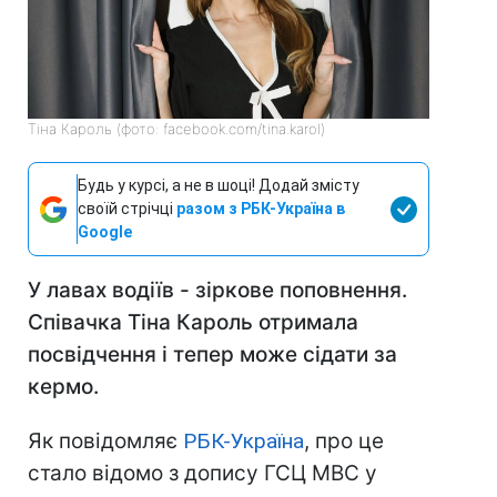
Тіна Кароль (фото: facebook.com/tina.karol)
Будь у курсі, а не в шоці! Додай змісту
своїй стрічці
разом з РБК-Україна в
Google
У лавах водіїв - зіркове поповнення.
Співачка Тіна Кароль отримала
посвідчення і тепер може сідати за
кермо.
Як повідомляє
РБК-Україна
, про це
стало відомо з допису ГСЦ МВС у