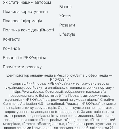
Як стати нашим автором
Бізнес
Правила користування
Життя
Правова інформація
Розваги
Політика конфіденційності
Lifestyle
Контакти
Команда
Вакансії в РБК-Україна
Розмістити рекламу
Ідентифікатор онлайн-медіа в Реєстрі суб’єктів у сфері медіа —
R40-05347
Інформаційний портал «РБК-Україна» має тримовну версію
(українську, російську та англійську), головна сторінка порталу -
https://www.rbc.ua
. Фотографії, зображення належать їх
правовласникам. Всі фотографії на Порталі, авторами яких є
журналісти «РБК-Україна», розміщені на умовах ліцензії Creative
Commons Attribution 4.0 International. Редакція «РБК-Україна» може
не поділяти точку зору авторів. Оціночні судження не підлягають
спростуванню та доведенню їх правдивості. За достовірність та
зміст реклами відповідальність несе рекламодавець. Матеріали,
позначені плашкою: «Прес-релізи», «Спецпроект», «Партнерський
матеріал», «Promo», «Благодійність», «Резонанс» розміщуються на
правах реклами і призначені, як правило, для осіб, які досягли 21-