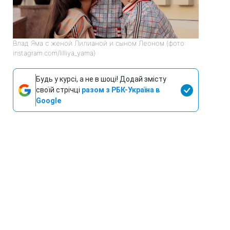
Влад Яма с женой Лилианой и сыном Леоном (фото:
instagram.com/lilliya_yama)
Будь у курсі, а не в шоці! Додай змісту
своїй стрічці
разом з РБК-Україна в
Google