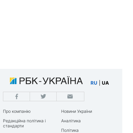
RU
|
UA
Про компанію
Новини України
Редакційна політика і
Аналітика
стандарти
Політика