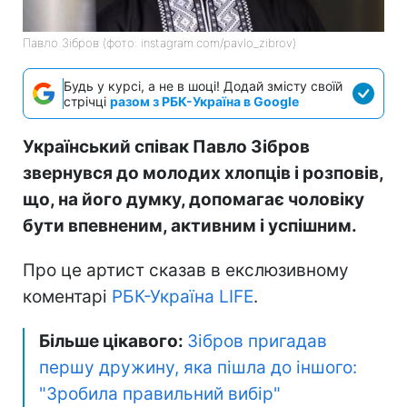
Павло Зібров (фото: instagram.com/pavlo_zibrov)
Будь у курсі, а не в шоці! Додай змісту своїй
стрічці
разом з РБК-Україна в Google
Український співак Павло Зібров
звернувся до молодих хлопців і розповів,
що, на його думку, допомагає чоловіку
бути впевненим, активним і успішним.
Про це артист сказав в екслюзивному
коментарі
РБК-Україна LIFE
.
Більше цікавого:
Зібров пригадав
першу дружину, яка пішла до іншого:
"Зробила правильний вибір"