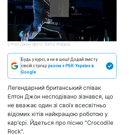
Елтон Джон (фото: Getty Images)
Будь у курсі, а не в шоці! Додай змісту
своїй стрічці
разом з РБК-Україна в
Google
Легендарний британський співак
Елтон Джон несподівано зізнався, що
не вважає один зі своїх всесвітньо
відомих хітів найкращою роботою у
кар'єрі. Йдеться про пісню "Crocodile
Rock".