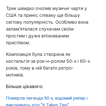
Трек швидко очолив музичні чарти у
США та приніс співаку ще більшу
світову популярність. Особливо вона
запам'яталася слухачам своїм
простим і дуже впізнаваним
приспівом.
Композиція була створена як
ностальгія за рок-н-ролом 50-х і 60-х
років, тому в ній багато ретро-
мотивів.
Більше цікавого:
Померла легенда 90-х, відомий репер і
виконавець хіта "It Takes Two"