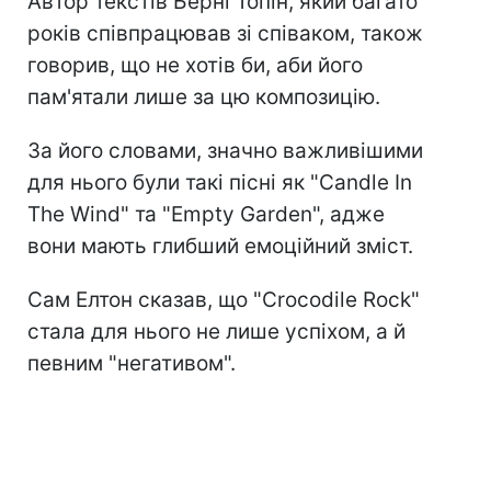
Автор текстів Берні Топін, який багато
років співпрацював зі співаком, також
говорив, що не хотів би, аби його
пам'ятали лише за цю композицію.
За його словами, значно важливішими
для нього були такі пісні як "Candle In
The Wind" та "Empty Garden", адже
вони мають глибший емоційний зміст.
Сам Елтон сказав, що "Crocodile Rock"
стала для нього не лише успіхом, а й
певним "негативом".