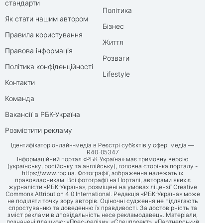
стандарти
Політика
Як стати нашим автором
Бізнес
Правила користування
Життя
Правова інформація
Розваги
Політика конфіденційності
Lifestyle
Контакти
Команда
Вакансії в РБК-Україна
Розмістити рекламу
Ідентифікатор онлайн-медіа в Реєстрі суб’єктів у сфері медіа —
R40-05347
Інформаційний портал «РБК-Україна» має тримовну версію
(українську, російську та англійську), головна сторінка порталу -
https://www.rbc.ua
. Фотографії, зображення належать їх
правовласникам. Всі фотографії на Порталі, авторами яких є
журналісти «РБК-Україна», розміщені на умовах ліцензії Creative
Commons Attribution 4.0 International. Редакція «РБК-Україна» може
не поділяти точку зору авторів. Оціночні судження не підлягають
спростуванню та доведенню їх правдивості. За достовірність та
зміст реклами відповідальність несе рекламодавець. Матеріали,
позначені плашкою: «Прес-релізи», «Спецпроект», «Партнерський