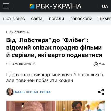
UA
ШОУ БІЗНЕС
СВЯТА
ПОРАДИ
ГОРОСКОПИ
ЦІКАВ
Шоу бізнес
»
Від "Лобстера" до "Флібег":
відомий співак порадив фільми
й серіали, які варто подивитися
10:34 27.06.2026 Сб
2 хв
Ці захоплюючи картини хоча б раз у житті,
але повинен побачити кожен
НАТАЛЯ КРИЖАНІВСЬКА