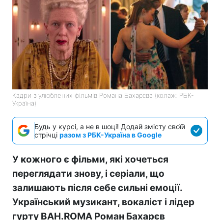
Кадри з улюблених фільмів Романа Бахарєва (колаж: РБК-
Україна)
Будь у курсі, а не в шоці! Додай змісту своїй
стрічці
разом з РБК-Україна в Google
У кожного є фільми, які хочеться
переглядати знову, і серіали, що
залишають після себе сильні емоції.
Український музикант, вокаліст і лідер
гурту BAH.ROMA Роман Бахарєв