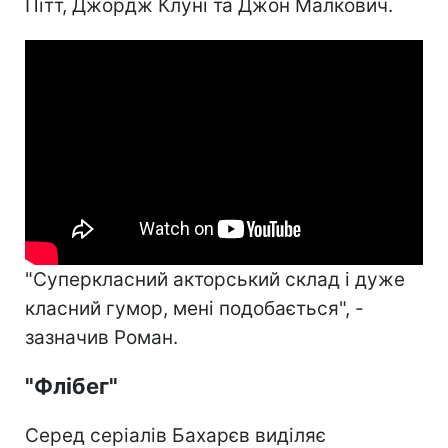
Пітт, Джордж Клуні та Джон Малкович.
"Суперкласний акторський склад і дуже
класний гумор, мені подобається", -
зазначив Роман.
"Флібег"
Серед серіалів Бахарєв виділяє