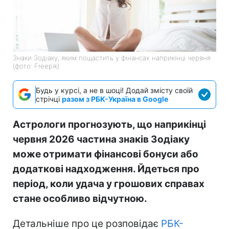
Знаки Зодіаку, яким пощастить у фінансах наприкінці червня
(фото: Freepik)
Будь у курсі, а не в шоці! Додай змісту своїй
стрічці
разом з РБК-Україна в Google
Астрологи прогнозують, що наприкінці
червня 2026 частина знаків Зодіаку
може отримати фінансові бонуси або
додаткові надходження. Йдеться про
період, коли удача у грошових справах
стане особливо відчутною.
Детальніше про це розповідає
РБК-