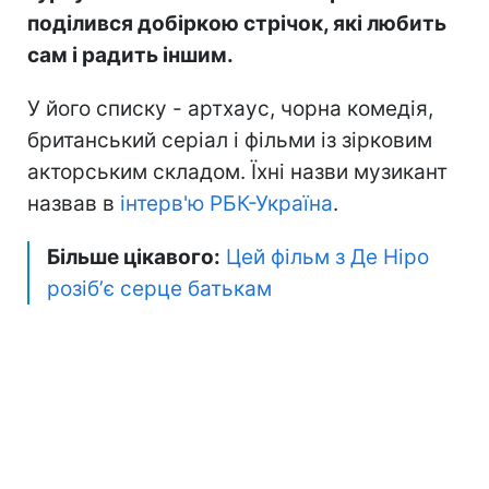
поділився добіркою стрічок, які любить
сам і радить іншим.
У його списку - артхаус, чорна комедія,
британський серіал і фільми із зірковим
акторським складом. Їхні назви музикант
назвав в
інтерв'ю РБК-Україна
.
Більше цікавого:
Цей фільм з Де Ніро
розібʼє серце батькам