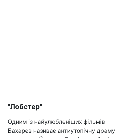
"Лобстер"
Одним із найулюбленіших фільмів
Бахарєв називає антиутопічну драму