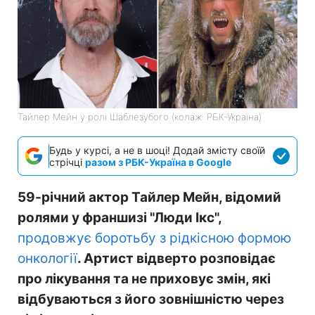
Тайлер Мейн у ролі Шаблезубого (колаж: РБК-Україна)
Будь у курсі, а не в шоці! Додай змісту своїй
стрічці
разом з РБК-Україна в Google
59-річний актор Тайлер Мейн, відомий
ролями у франшизі "Люди Ікс",
продовжує боротьбу з рідкісною формою
онкології
. Артист відверто розповідає
про лікування та не приховує змін, які
відбуваються з його зовнішністю через