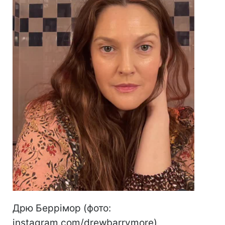
Дрю Беррімор (фото:
instagram.com/drewbarrymore)