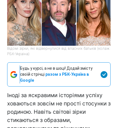
Відомі зірки, які відвернулися від власних батьків (колаж:
РБК-Україна)
Будь у курсі, а не в шоці! Додай змісту
своїй стрічці
разом з РБК-Україна в
Google
Іноді за яскравими історіями успіху
ховаються зовсім не прості стосунки з
родиною. Навіть світові зірки
стикаються з образами,