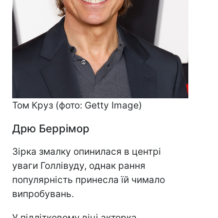
Том Круз (фото: Getty Image)
Дрю Беррімор
Зірка змалку опинилася в центрі
уваги Голлівуду, однак рання
популярність принесла їй чимало
випробувань.
У підлітковому віці акторка