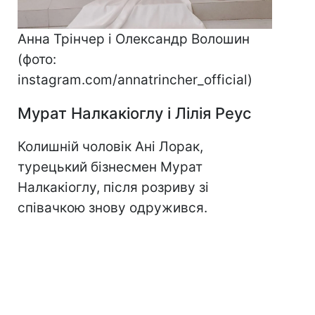
Анна Трінчер і Олександр Волошин
(фото:
instagram.com/annatrincher_official)
Мурат Налкакіоглу і Лілія Реус
Колишній чоловік Ані Лорак,
турецький бізнесмен Мурат
Налкакіоглу, після розриву зі
співачкою знову одружився.