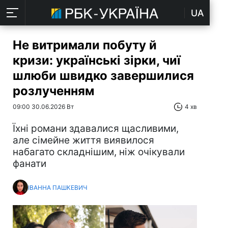
UA
Не витримали побуту й
кризи: українські зірки, чиї
шлюби швидко завершилися
розлученням
09:00 30.06.2026 Вт
4 хв
Їхні романи здавалися щасливими,
але сімейне життя виявилося
набагато складнішим, ніж очікували
фанати
ІВАННА ПАШКЕВИЧ