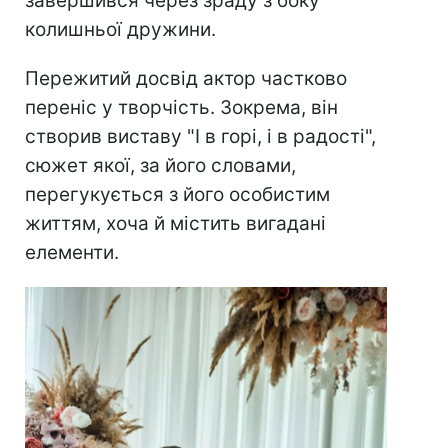
завершився через зраду з боку
колишньої дружини.
Пережитий досвід актор частково
переніс у творчість. Зокрема, він
створив виставу "І в горі, і в радості",
сюжет якої, за його словами,
перегукується з його особистим
життям, хоча й містить вигадані
елементи.