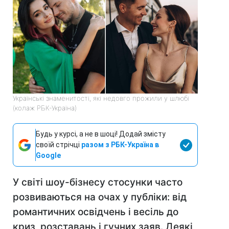
Українські знаменитості, які недовго прожили у шлюбі
(колаж РБК-Україна)
Будь у курсі, а не в шоці! Додай змісту
своїй стрічці
разом з РБК-Україна в
Google
У світі шоу-бізнесу стосунки часто
розвиваються на очах у публіки: від
романтичних освідчень і весіль до
криз, розставань і гучних заяв. Деякі