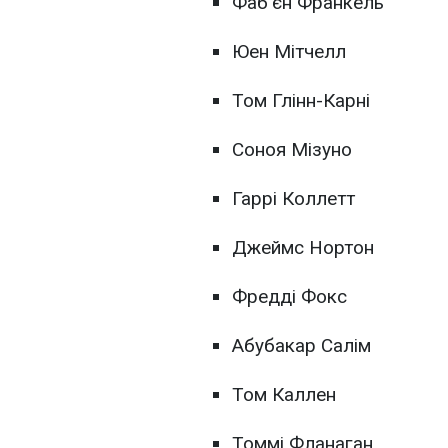
Фаб'єн Франкель
Юен Мітчелл
Том Глінн-Карні
Соноя Мізуно
Гаррі Коллетт
Джеймс Нортон
Фредді Фокс
Абубакар Салім
Том Каллен
Томмі Фланаган