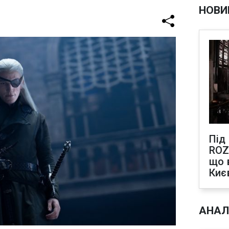
НОВИ
Під
ROZ
що 
Киє
АНАЛ