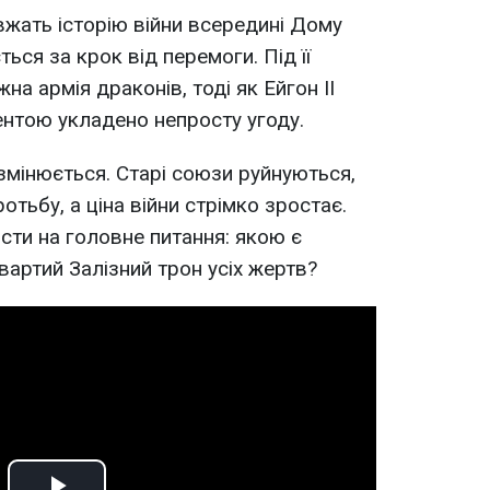
вжать історію війни всередині Дому
ться за крок від перемоги. Під її
а армія драконів, тоді як Ейгон II
ентою укладено непросту угоду.
мінюється. Старі союзи руйнуються,
отьбу, а ціна війни стрімко зростає.
сти на головне питання: якою є
вартий Залізний трон усіх жертв?