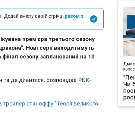
і! Додай змісту своїй стрічці
разом з
ікувана прем'єра третього сезону
 дракона". Нові серії виходитимуть
 фінал сезону запланований на 10
Дмит
корес
"Пек
н та де дивитися, розповідає
РБК-
Чи 
пос
рос
 трейлер спін-оффу "Теорії великого