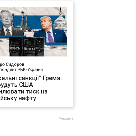
ро Сидоров
пондент РБК-Україна
ельні санкції" Грема.
будуть США
илювати тиск на
ійську нафту