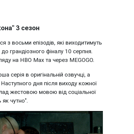
она" 3 сезон
я з восьми епізодів, які виходитимуть
 до грандіозного фіналу 10 серпня.
гляду на HBO Max та через MEGOGO.
а серія в оригінальній озвучці, а
Наступного дня після виходу кожної
клад жестовою мовою від соціальної
 як чутно".