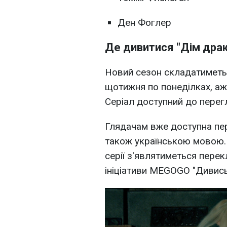
Ден Фоглер
Де дивитися "Дім драк
Новий сезон складатиметьс
щотижня по понеділках, аж
Серіал доступний до пере
Глядачам вже доступна перш
також українською мовою. 
серії з'являтиметься пере
ініціативи MEGOGO "Дивись