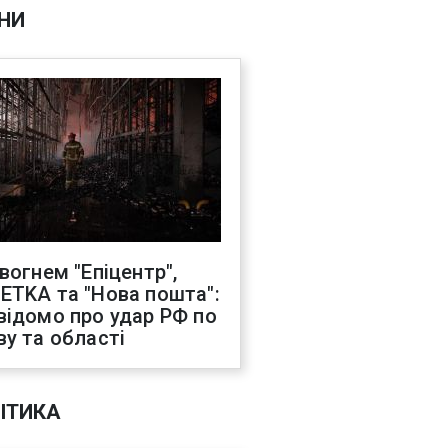
НИ
 вогнем "Епіцентр",
ETKA та "Нова пошта":
відомо про удар РФ по
ву та області
ІТИКА