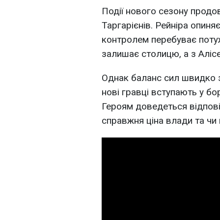
Події нового сезону продо
Таргарієнів. Рейніра опиняє
контролем перебуває потужн
залишає столицю, а з Аліс
Однак баланс сил швидко з
нові гравці вступають у бор
Героям доведеться відпові
справжня ціна влади та чи 