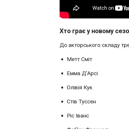
Хто грає у новому сезо
До акторського складу тре
Метт Сміт
Емма Д'Арсі
Олівія Кук
Стів Туссен
Ріс Іванс