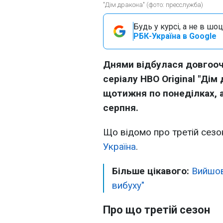
"Дім дракона" (фото: пресслужба)
Будь у курсі, а не в шоц
РБК-Україна в Google
Днями відбулася довгооч
серіалу HBO Original "Дім
щотижня по понеділках, а
серпня.
Що відомо про третій сезо
Україна
.
Більше цікавого:
Вийшов
вибуху"
Про що третій сезон