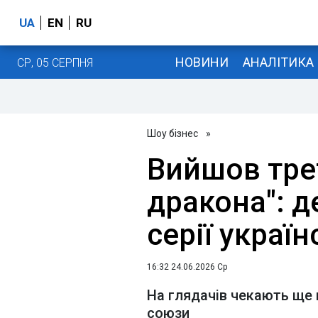
UA
EN
RU
НОВИНИ
АНАЛІТИКА
СР, 05 СЕРПНЯ
Шоу бізнес
»
Вийшов тре
дракона": д
серії украї
16:32 24.06.2026 Ср
На глядачів чекають ще 
союзи