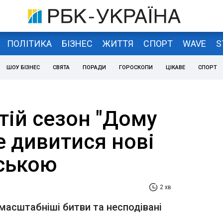
ПОЛІТИКА
БІЗНЕС
ЖИТТЯ
СПОРТ
WAVE
S
ШОУ БІЗНЕС
СВЯТА
ПОРАДИ
ГОРОСКОПИ
ЦІКАВЕ
СПОРТ
тій сезон "Дому
е дивитися нові
нською
2 хв
масштабніші битви та несподівані