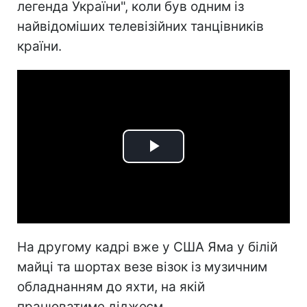
легенда України", коли був одним із
найвідоміших телевізійних танцівників
країни.
Play
Video
На другому кадрі вже у США Яма у білій
майці та шортах везе візок із музичним
обладнанням до яхти, на якій
працюватиме діджеєм.