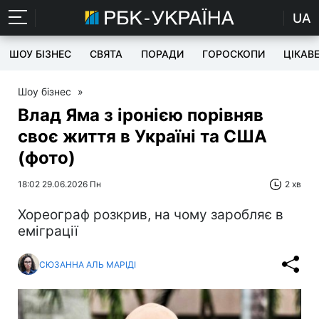
UA
ШОУ БІЗНЕС
СВЯТА
ПОРАДИ
ГОРОСКОПИ
ЦІКАВ
Шоу бізнес
»
Влад Яма з іронією порівняв
своє життя в Україні та США
(фото)
18:02 29.06.2026 Пн
2 хв
Хореограф розкрив, на чому заробляє в
еміграції
СЮЗАННА АЛЬ МАРІДІ