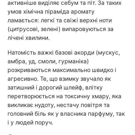
активніше виділяє себум та піт. За таких
умов хімічна піраміда аромату
ламається: легкі та свіжі верхні ноти
(цитрусові, зелені) випаровуються за
лічені хвилини.
Натомість важкі базові акорди (мускус,
амбра, уд, смоли, гурманіка)
розкриваються максимально швидко і
агресивно. Те, що взимку звучало як
затишний і дорогий шлейф, влітку
перетворюється на токсичну хмару, яка
викликає нудоту, нестачу повітря та
головний біль як у власника парфуму, так
і у людей поруч.