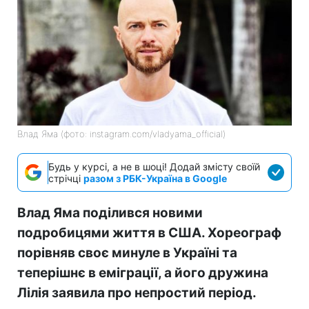
Влад Яма (фото: instagram.com/vladyama_official)
Будь у курсі, а не в шоці! Додай змісту своїй
стрічці
разом з РБК-Україна в Google
Влад Яма поділився новими
подробицями життя в США. Хореограф
порівняв своє минуле в Україні та
теперішнє в еміграції, а його дружина
Лілія заявила про непростий період.