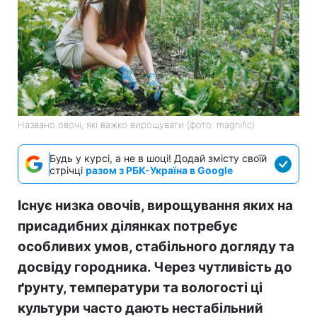
Названо овочі, які важко вирощувати (фото: magnific)
Будь у курсі, а не в шоці! Додай змісту своїй
стрічці
разом з РБК-Україна в Google
Існує низка овочів, вирощування яких на
присадибних ділянках потребує
особливих умов, стабільного догляду та
досвіду городника. Через чутливість до
ґрунту, температури та вологості ці
культури часто дають нестабільний