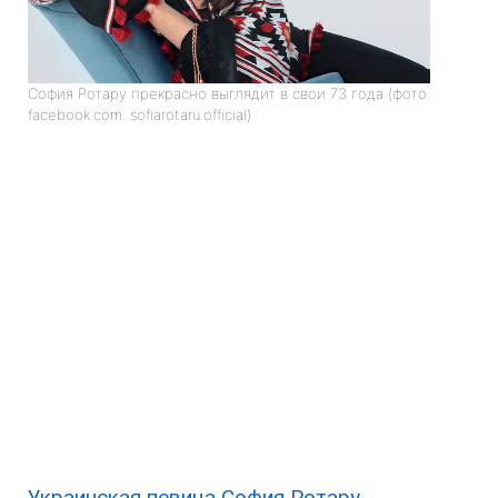
София Ротару прекрасно выглядит в свои 73 года (фото:
facebook.com. sofiarotaru.official)
Украинская певица София Ротару