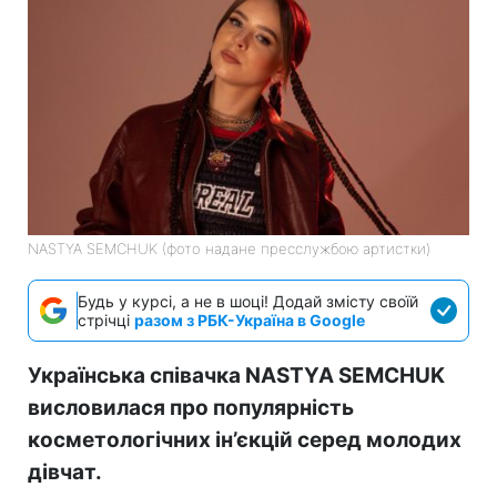
NASTYA SEMCHUK (фото надане пресслужбою артистки)
Будь у курсі, а не в шоці! Додай змісту своїй
стрічці
разом з РБК-Україна в Google
Українська співачка NASTYA SEMCHUK
висловилася про популярність
косметологічних ін’єкцій серед молодих
дівчат.