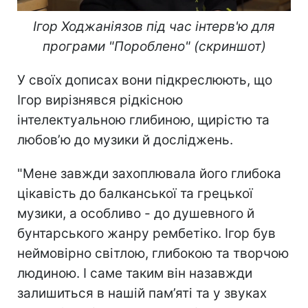
Ігор Ходжаніязов під час інтерв'ю для
програми "Пороблено" (скриншот)
У своїх дописах вони підкреслюють, що
Ігор вирізнявся рідкісною
інтелектуальною глибиною, щирістю та
любов’ю до музики й досліджень.
"Мене завжди захоплювала його глибока
цікавість до балканської та грецької
музики, а особливо - до душевного й
бунтарського жанру рембетіко. Ігор був
неймовірно світлою, глибокою та творчою
людиною. І саме таким він назавжди
залишиться в нашій пам’яті та у звуках