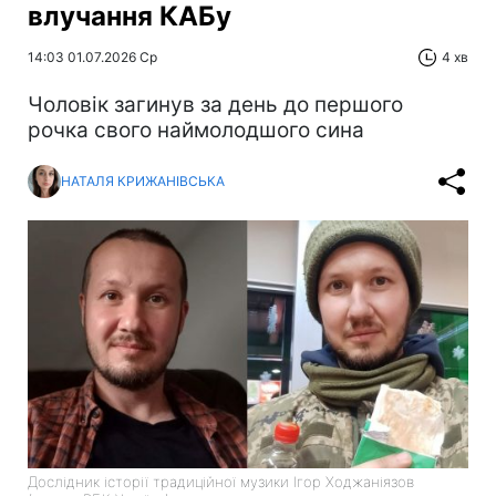
влучання КАБу
14:03 01.07.2026 Ср
4 хв
Чоловік загинув за день до першого
рочка свого наймолодшого сина
НАТАЛЯ КРИЖАНІВСЬКА
Дослідник історії традиційної музики Ігор Ходжаніязов