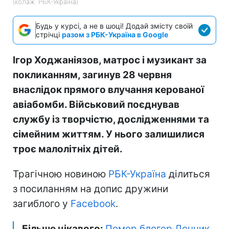
(колаж: РБК-Україна)
Будь у курсі, а не в шоці! Додай змісту своїй
стрічці
разом з РБК-Україна в Google
Ігор Ходжаніязов, матрос і музикант за
покликанням, загинув 28 червня
внаслідок прямого влучання керованої
авіабомби. Військовий поєднував
службу із творчістю, дослідженнями та
сімейним життям. У нього залишилися
троє малолітніх дітей.
Трагічною новиною
РБК-Україна
ділиться
з посиланням на допис дружини
загиблого у
Facebook
.
Більше цікавого:
Помер блогер Денчик,