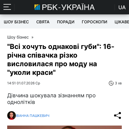
UA
ШОУ БІЗНЕС
СВЯТА
ПОРАДИ
ГОРОСКОПИ
ЦІКАВ
Шоу бізнес
»
"Всі хочуть однакові губи": 16-
річна співачка різко
висловилася про моду на
"уколи краси"
14:51 01.07.2026 Ср
3 хв
Дівчина шокувала зізнанням про
однолітків
ІВАННА ПАШКЕВИЧ