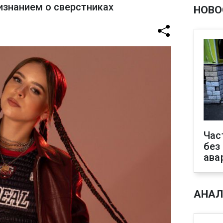
знанием о сверстниках
НОВО
Час
без
ава
АНАЛ