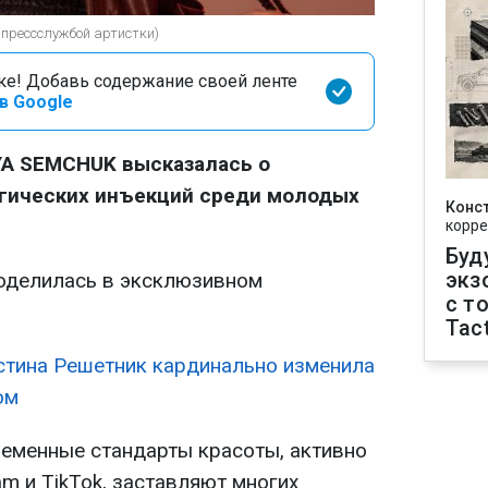
прессслужбой артистки)
оке! Добавь содержание своей ленте
в Google
YA SEMCHUK высказалась о
гических инъекций среди молодых
Конс
корре
Буд
экз
оделилась в эксклюзивном
с т
.
Tact
стина Решетник кардинально изменила
ом
еменные стандарты красоты, активно
m и TikTok, заставляют многих