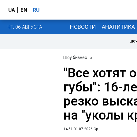
UA
EN
RU
НОВОСТИ
АНАЛИТИКА
ЧТ, 06 АВГУСТА
ШОУ
Шоу бизнес
»
"Все хотят
губы": 16-л
резко выск
на "уколы к
14:51 01.07.2026 Ср