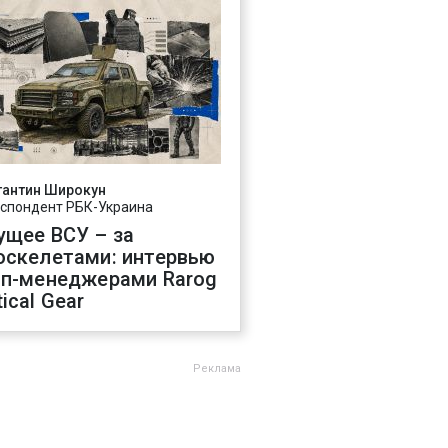
тантин Широкун
спондент РБК-Украина
ущее ВСУ – за
оскелетами: интервью
оп-менеджерами Rarog
ical Gear