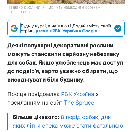
Названо рослини, які можуть нашкодити собакам
(фото:magnific)
Будь у курсі, а не в шоці! Додай змісту своїй
стрічці
разом з РБК-Україна в Google
Деякі популярні декоративні рослини
можуть становити серйозну небезпеку
для собак. Якщо улюбленець має доступ
до подвір’я, варто уважно обирати, що
висаджувати біля будинку.
Про це повідомляє
РБК-Україна
з
посиланням на сайт
The Spruce.
Більше цікавого:
8 порід собак, для
яких літня спека може стати фатальною