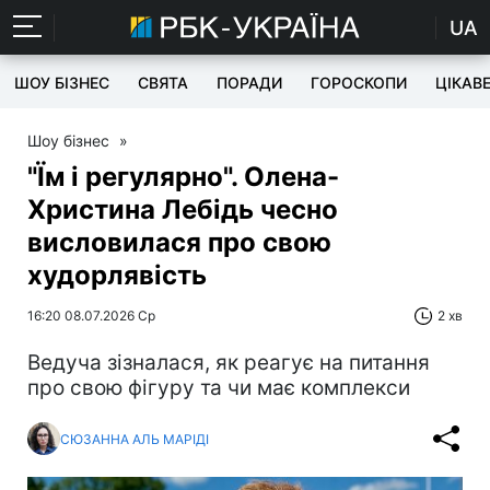
UA
ШОУ БІЗНЕС
СВЯТА
ПОРАДИ
ГОРОСКОПИ
ЦІКАВ
Шоу бізнес
»
"Їм і регулярно". Олена-
Христина Лебідь чесно
висловилася про свою
худорлявість
16:20 08.07.2026 Ср
2 хв
Ведуча зізналася, як реагує на питання
про свою фігуру та чи має комплекси
СЮЗАННА АЛЬ МАРІДІ