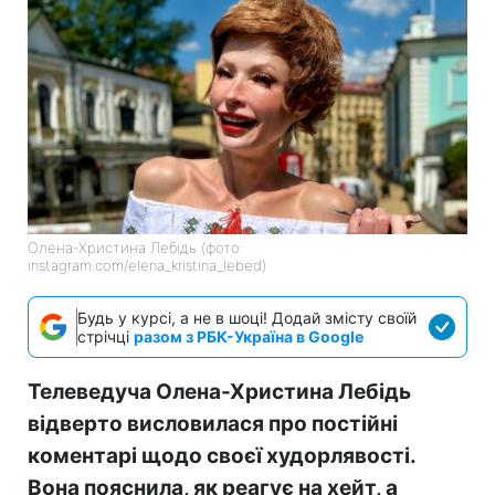
Олена-Христина Лебідь (фото:
instagram.com/elena_kristina_lebed)
Будь у курсі, а не в шоці! Додай змісту своїй
стрічці
разом з РБК-Україна в Google
Телеведуча Олена-Христина Лебідь
відверто висловилася про постійні
коментарі щодо своєї худорлявості.
Вона пояснила, як реагує на хейт, а