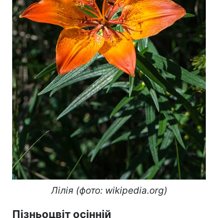
Лілія (фото: wikipedia.org)
Пізньоцвіт осінній