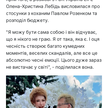
Олена-Христина Лебідь висловилася про
стосунки з коханим Павлом Розенком та
розподіл бюджету.
"Я можу бути сама собою і він відчуває,
що я нікого не граю. Я от така, яка є. І оця
чесність створює багато кумедних
моментів, веселих скандалів, але все це
абсолютно чесні емоції. Цього дуже зараз
не вистачає у світі", - поділилася вона.