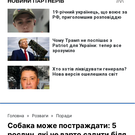
Головна
»
Розваги
»
Поради
Собака може постраждати: 5
рослин, які не варто садити біля