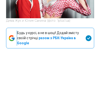
Дима Жук и Юлия Санина (фото: 1plus1.ua)
Будь у курсі, а не в шоці! Додай змісту
своїй стрічці
разом з РБК-Україна в
Google