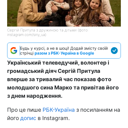
Сергій Притула з дружиною та дітьми (фото:
instagram.com/siriy_ua)
Будь у курсі, а не в шоці! Додай змісту своїй
стрічці
разом з РБК-Україна в Google
Український телеведучий, волонтер і
громадський діяч Сергій Притула
вперше за тривалий час показав фото
молодшого сина Марко та привітав його
з днем народження.
Про це пише
РБК-Україна
з посиланням на
його
допис
в Instagram.