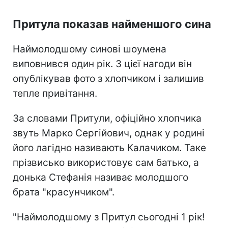
Притула показав найменшого сина
Наймолодшому синові шоумена
виповнився один рік. З цієї нагоди він
опублікував фото з хлопчиком і залишив
тепле привітання.
За словами Притули, офіційно хлопчика
звуть Марко Сергійович, однак у родині
його лагідно називають Калачиком. Таке
прізвисько використовує сам батько, а
донька Стефанія називає молодшого
брата "красунчиком".
"Наймолодшому з Притул сьогодні 1 рік!