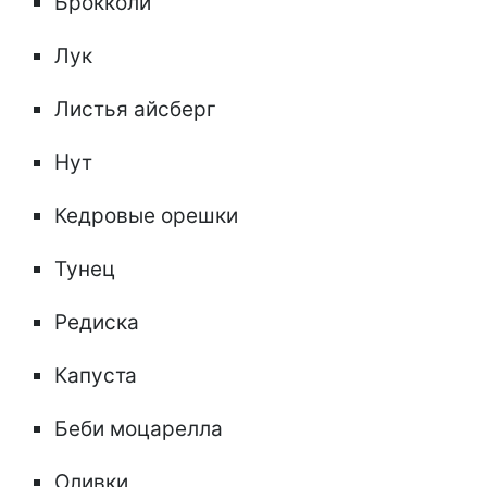
Брокколи
Лук
Листья айсберг
Нут
Кедровые орешки
Тунец
Редиска
Капуста
Беби моцарелла
Оливки