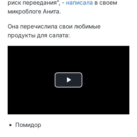
риск переедания", -
написала
в своем
микроблоге Анита.
Она перечислила свои любимые
продукты для салата:
Play
Video
Помидор