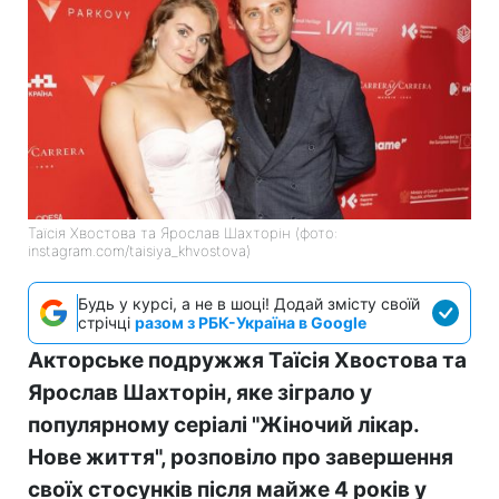
Таїсія Хвостова та Ярослав Шахторін (фото:
instagram.com/taisiya_khvostova)
Будь у курсі, а не в шоці! Додай змісту своїй
стрічці
разом з РБК-Україна в Google
Акторське подружжя Таїсія Хвостова та
Ярослав Шахторін, яке зіграло у
популярному серіалі "Жіночий лікар.
Нове життя", розповіло про завершення
своїх стосунків після майже 4 років у