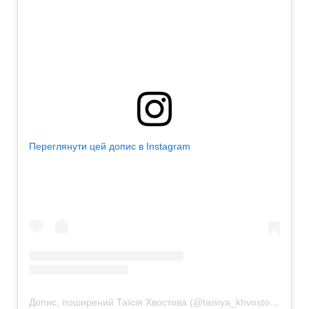
Переглянути цей допис в Instagram
Допис, поширений Таїсія Хвостова (@taisiya_khvostova)