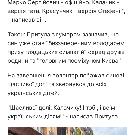
Марко Сергійович - офіційно. Калачик -
версія тата. Красунчик - версія Стефанії",
- написав він.
Також Притула з гумором зазначив, що
син уже став "беззаперечним володарем
призу глядацьких симпатій" серед друзів
родини та "головним посміхуном Києва".
На завершення волонтер побажав синові
щасливої долі та звернувся до всіх
українських дітей.
"Щасливої долі, Калачику! І тобі, і всім
українським дітям!" - написав Притула.