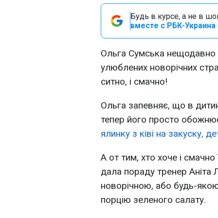
Будь в курсе, а не в ш
вместе с РБК-Украина 
Ольга Сумська нещодавно 
улюблених новорічних страв
ситно, і смачно!
Ольга запевняє, що в дитин
тепер його просто обожнює
ялинку з ківі на закуску, д
А от тим, хто хоче і смачно
дала пораду тренер Аніта 
новорічною, або будь-якою
порцію зеленого салату.