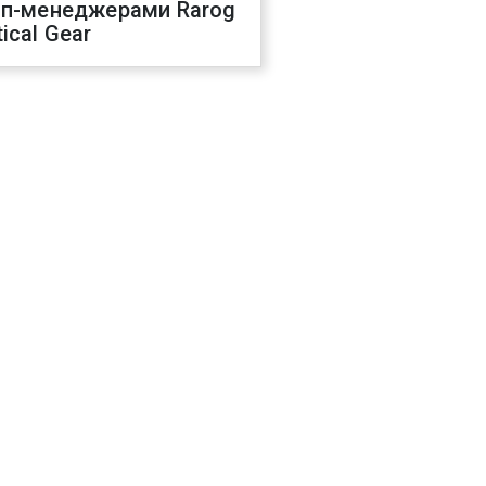
оп-менеджерами Rarog
ical Gear