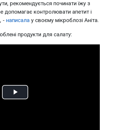
ути, рекомендується починати їжу з
 це допомагає контролювати апетит і
, -
написала
у своєму мікроблозі Аніта.
юблені продукти для салату:
Play
Video