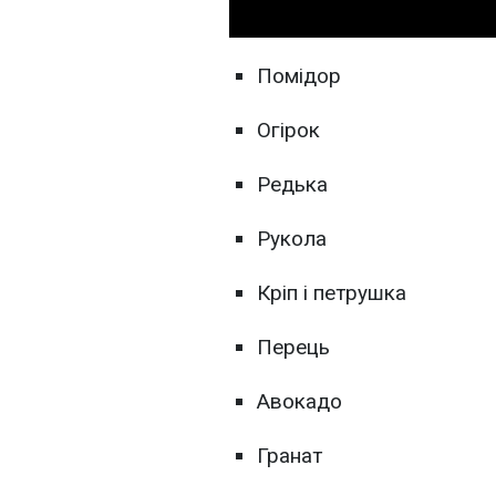
Помідор
Огірок
Редька
Рукола
Кріп і петрушка
Перець
Авокадо
Гранат