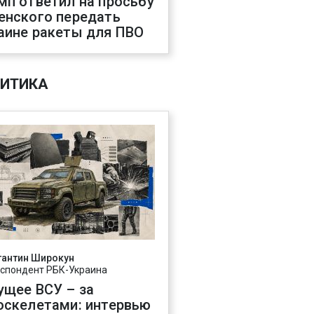
мп ответил на просьбу
енского передать
аине ракеты для ПВО
ИТИКА
тантин Широкун
спондент РБК-Украина
ущее ВСУ – за
оскелетами: интервью