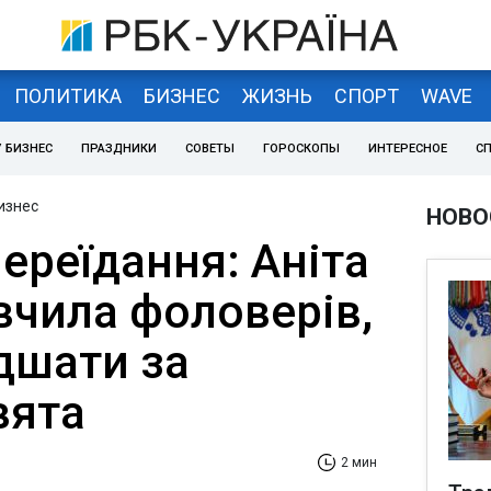
ПОЛИТИКА
БИЗНЕС
ЖИЗНЬ
СПОРТ
WAVE
 БИЗНЕС
ПРАЗДНИКИ
СОВЕТЫ
ГОРОСКОПЫ
ИНТЕРЕСНОЕ
С
изнес
НОВО
переїдання: Аніта
вчила фоловерів,
дшати за
вята
2 мин