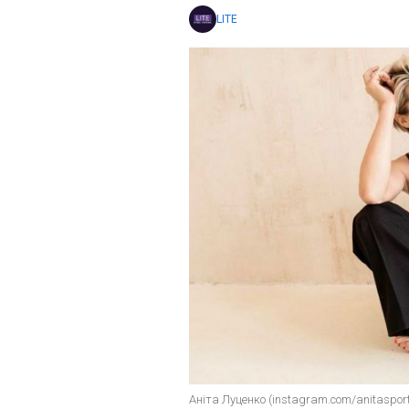
LITE
Аніта Луценко (instagram.com/anitasport