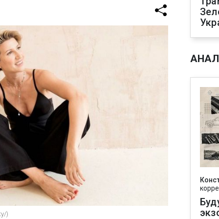
Тра
Зел
Укр
АНАЛ
Конс
корре
Буд
экз
y/)