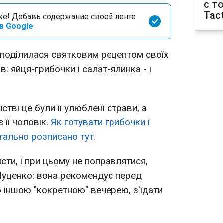
с т
Tact
оке! Добавь содержание своей ленте
в Google
поділилася святковим рецептом своїх
: яйця-грибочки і салат-ялинка - і
стві це були її улюблені страви, а
 її чоловік.
Як готувати грибочки і
етально розписано тут.
 їсти, і при цьому не поправлятися,
Луценко: вона рекомендує перед
 іншою "кокретною" вечерею, з'їдати