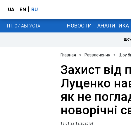
UA
EN
RU
НОВОСТИ
АНАЛИТИКА
ПТ, 07 АВГУСТА
ШОУ
Главная
»
Развлечения
»
Шоу б
Захист від 
Луценко на
як не погла
новорічні с
18:01 29.12.2020 Вт