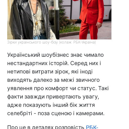
Зірки українського шоу-бізу (колаж: РБК-Україна)
Український шоубізнес знає чимало
нестандартних історій. Серед них і
нетипові витрати зірок, які іноді
виходять далеко за межі звичного
уявлення про комфорт чи статус. Такі
факти завжди привертають увагу,
адже показують інший бік життя
селебріті - поза сценою і камерами.
Про це в деталях розповість
РБК-