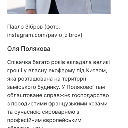
Павло Зібров (фото:
instagram.com/pavlo_zibrov)
Оля Полякова
Співачка багато років вкладала великі
гроші у власну екоферму під Києвом,
яка розташована на території
заміського будинку. У Полякової там
облаштоване справжнє господарство
з породистими французькими козами
та сучасною сироварнею з
професійним європейським