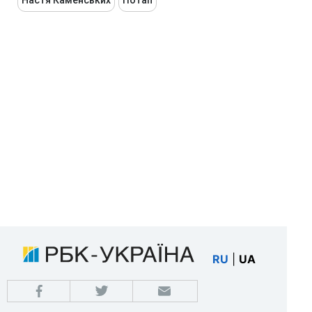
RU
|
UA