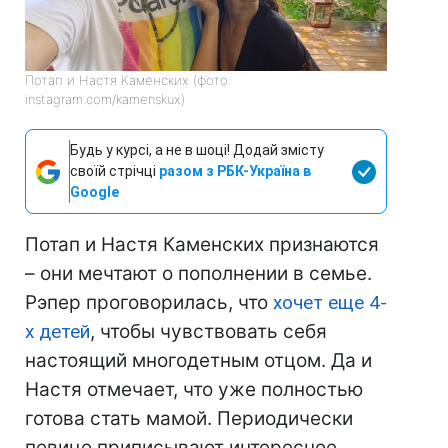
Потап и Настя Каменских (фото:
instagram.com/kamenskux)
Будь у курсі, а не в шоці! Додай змісту
своїй стрічці
разом з РБК-Україна в
Google
Потап и Настя Каменских признаются
– они мечтают о пополнении в семье.
Рэпер проговорилась, что
хочет еще 4-
х детей
, чтобы чувствовать себя
настоящий многодетным отцом. Да и
Настя отмечает, что уже полностью
готова стать мамой. Периодически
певице приписывают интересное