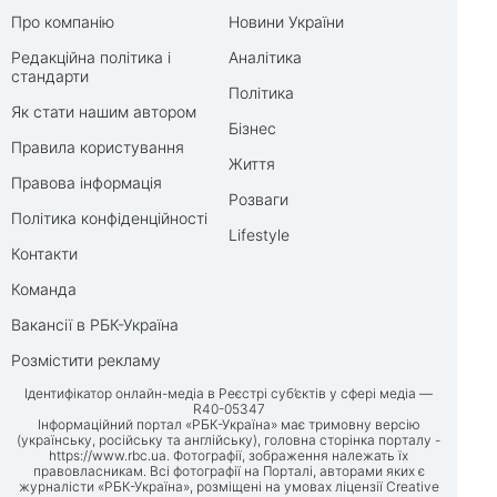
Про компанію
Новини України
Редакційна політика і
Аналітика
стандарти
Політика
Як стати нашим автором
Бізнес
Правила користування
Життя
Правова інформація
Розваги
Політика конфіденційності
Lifestyle
Контакти
Команда
Вакансії в РБК-Україна
Розмістити рекламу
Ідентифікатор онлайн-медіа в Реєстрі суб’єктів у сфері медіа —
R40-05347
Інформаційний портал «РБК-Україна» має тримовну версію
(українську, російську та англійську), головна сторінка порталу -
https://www.rbc.ua
. Фотографії, зображення належать їх
правовласникам. Всі фотографії на Порталі, авторами яких є
журналісти «РБК-Україна», розміщені на умовах ліцензії Creative