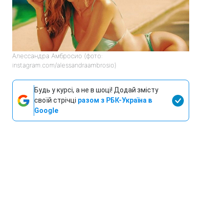
Алессандра Амбросио (фото:
instagram.com/alessandraambrosio)
Будь у курсі, а не в шоці! Додай змісту
своїй стрічці
разом з РБК-Україна в
Google