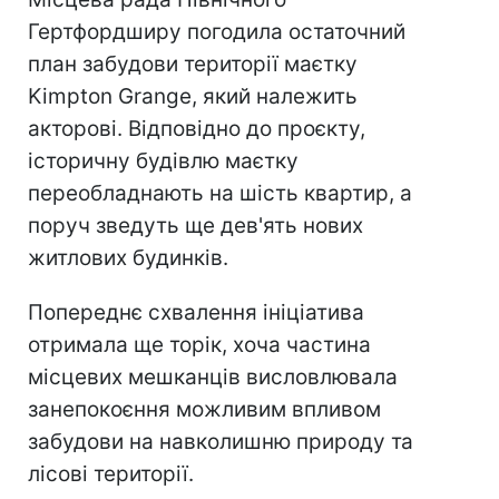
Гертфордширу погодила остаточний
план забудови території маєтку
Kimpton Grange, який належить
акторові. Відповідно до проєкту,
історичну будівлю маєтку
переобладнають на шість квартир, а
поруч зведуть ще дев'ять нових
житлових будинків.
Попереднє схвалення ініціатива
отримала ще торік, хоча частина
місцевих мешканців висловлювала
занепокоєння можливим впливом
забудови на навколишню природу та
лісові території.