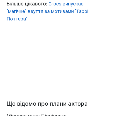
Більше цікавого:
Crocs випускає
"магічне" взуття за мотивами "Гаррі
Поттера"
Що відомо про плани актора
Місцева рада Північного