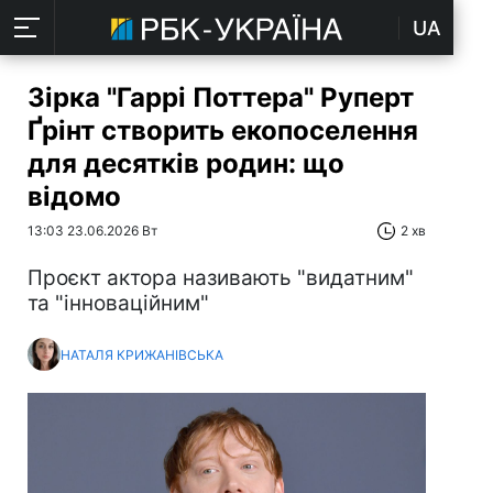
UA
Зірка "Гаррі Поттера" Руперт
Ґрінт створить екопоселення
для десятків родин: що
відомо
13:03 23.06.2026 Вт
2 хв
Проєкт актора називають "видатним"
та "інноваційним"
НАТАЛЯ КРИЖАНІВСЬКА