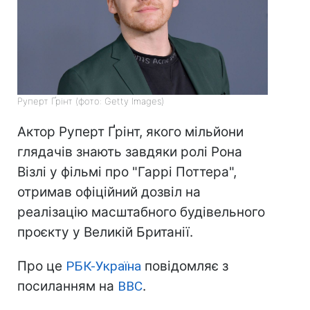
Руперт Ґрінт (фото: Getty Images)
Актор Руперт Ґрінт, якого мільйони
глядачів знають завдяки ролі Рона
Візлі у фільмі про "Гаррі Поттера",
отримав офіційний дозвіл на
реалізацію масштабного будівельного
проєкту у Великій Британії.
Про це
РБК-Україна
повідомляє з
посиланням на
BBC
.