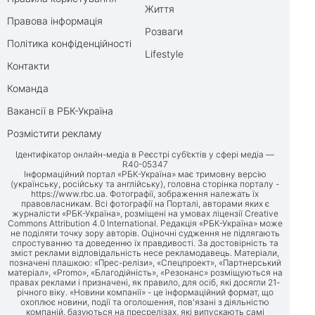
Життя
Правова інформація
Розваги
Політика конфіденційності
Lifestyle
Контакти
Команда
Вакансії в РБК-Україна
Розмістити рекламу
Ідентифікатор онлайн-медіа в Реєстрі суб’єктів у сфері медіа —
R40-05347
Інформаційний портал «РБК-Україна» має тримовну версію
(українську, російську та англійську), головна сторінка порталу -
https://www.rbc.ua
. Фотографії, зображення належать їх
правовласникам. Всі фотографії на Порталі, авторами яких є
журналісти «РБК-Україна», розміщені на умовах ліцензії Creative
Commons Attribution 4.0 International. Редакція «РБК-Україна» може
не поділяти точку зору авторів. Оціночні судження не підлягають
спростуванню та доведенню їх правдивості. За достовірність та
зміст реклами відповідальність несе рекламодавець. Матеріали,
позначені плашкою: «Прес-релізи», «Спецпроект», «Партнерський
матеріал», «Promo», «Благодійність», «Резонанс» розміщуються на
правах реклами і призначені, як правило, для осіб, які досягли 21-
річного віку. «Новини компанії» - це інформаційний формат, що
охоплює новини, події та оголошення, пов'язані з діяльністю
компаній, базуються на пресрелізах, які випускають самі