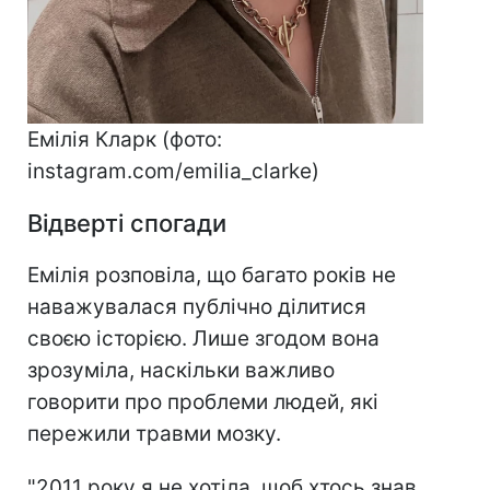
Емілія Кларк (фото:
instagram.com/emilia_clarke)
Відверті спогади
Емілія розповіла, що багато років не
наважувалася публічно ділитися
своєю історією. Лише згодом вона
зрозуміла, наскільки важливо
говорити про проблеми людей, які
пережили травми мозку.
"2011 року я не хотіла, щоб хтось знав