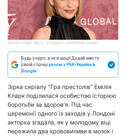
Емілія Кларк (фото: instagram.com/emilia_clarke)
Будь у курсі, а не в шоці! Додай змісту
своїй стрічці
разом з РБК-Україна в
Google
Зірка серіалу "Гра престолів" Емілія
Кларк поділилася особистою історією
боротьби за здоров'я. Під час
церемонії одного із заходів у Лондоні
акторка згадала, як у молодому віці
пережила два крововиливи в мозок і