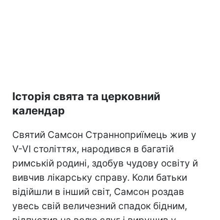
Історія свята та церковний
календар
Святий Самсон Странноприїмець жив у
V-VI століттях, народився в багатій
римській родині, здобув чудову освіту й
вивчив лікарську справу. Коли батьки
відійшли в інший світ, Самсон роздав
увесь свій величезний спадок бідним,