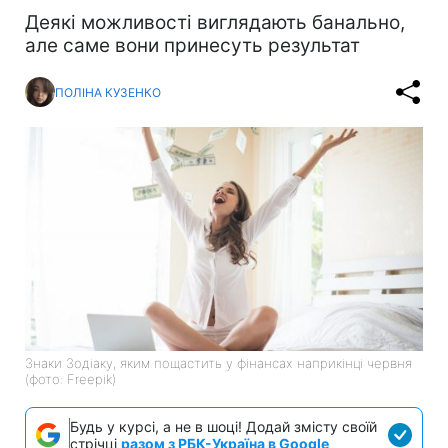
Деякі можливості виглядають банально,
але саме вони принесуть результат
ПОЛІНА КУЗЕНКО
Знаки Зодіаку, яким пощастить у фінансах наприкінці червня
(фото: Freepik)
Будь у курсі, а не в шоці! Додай змісту своїй
стрічці
разом з РБК-Україна в Google