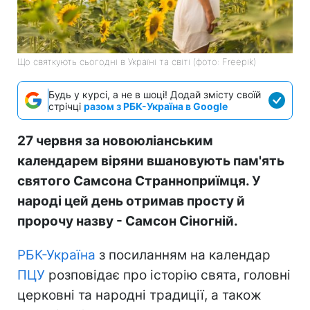
Що святкують сьогодні в Україні та світі (фото: Freepik)
Будь у курсі, а не в шоці! Додай змісту своїй
стрічці
разом з РБК-Україна в Google
27 червня за новоюліанським
календарем віряни вшановують пам'ять
святого Самсона Странноприїмця. У
народі цей день отримав просту й
пророчу назву - Самсон Сіногній.
РБК-Україна
з посиланням на календар
ПЦУ
розповідає про історію свята, головні
церковні та народні традиції, а також