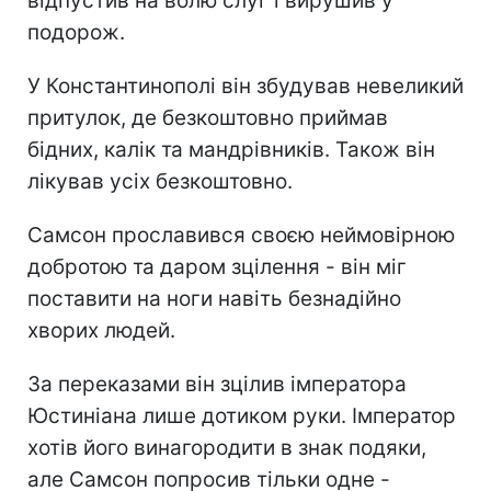
відпустив на волю слуг і вирушив у
подорож.
У Константинополі він збудував невеликий
притулок, де безкоштовно приймав
бідних, калік та мандрівників. Також він
лікував усіх безкоштовно.
Самсон прославився своєю неймовірною
добротою та даром зцілення - він міг
поставити на ноги навіть безнадійно
хворих людей.
За переказами він зцілив імператора
Юстиніана лише дотиком руки. Імператор
хотів його винагородити в знак подяки,
але Самсон попросив тільки одне -