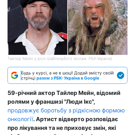
Тайлер Мейн у ролі Шаблезубого (колаж: РБК-Україна)
Будь у курсі, а не в шоці! Додай змісту своїй
стрічці
разом з РБК-Україна в Google
59-річний актор Тайлер Мейн, відомий
ролями у франшизі "Люди Ікс",
продовжує боротьбу з рідкісною формою
онкології
. Артист відверто розповідає
про лікування та не приховує змін, які