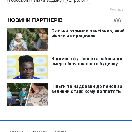
Гороскоп
Знаки Зодіаку
Астрологія