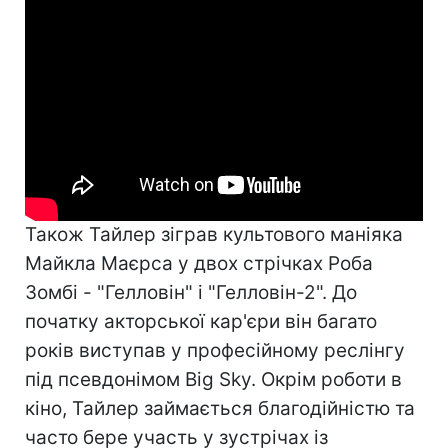
Також Тайлер зіграв культового маніяка
Майкла Маєрса у двох стрічках Роба
Зомбі - "Гелловін" і "Гелловін-2". До
початку акторської кар'єри він багато
років виступав у професійному реслінгу
під псевдонімом Big Sky. Окрім роботи в
кіно, Тайлер займається благодійністю та
часто бере участь у зустрічах із