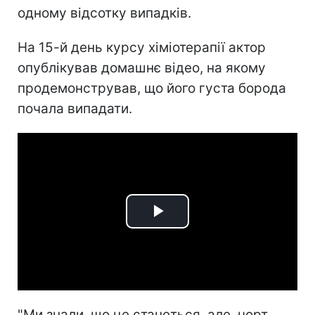
одному відсотку випадків.
На 15-й день курсу хіміотерапії актор
опублікував домашнє відео, на якому
продемонстрував, що його густа борода
почала випадати.
Play
Video
"Ми знали, що це станеться, але, чорт