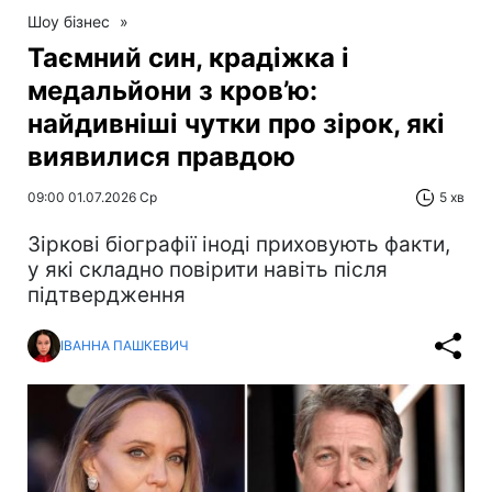
Шоу бізнес
»
Таємний син, крадіжка і
медальйони з кров’ю:
найдивніші чутки про зірок, які
виявилися правдою
09:00 01.07.2026 Ср
5 хв
Зіркові біографії іноді приховують факти,
у які складно повірити навіть після
підтвердження
ІВАННА ПАШКЕВИЧ