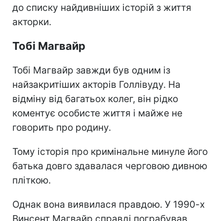
до списку найдивніших історій з життя
акторки.
Тобі Магвайр
Тобі Магвайр завжди був одним із
найзакритіших акторів Голлівуду. На
відміну від багатьох колег, він рідко
коментує особисте життя і майже не
говорить про родину.
Тому історія про кримінальне минуле його
батька довго здавалася черговою дивною
пліткою.
Однак вона виявилася правдою. У 1990-х
Винсент Магвайр справді пограбував