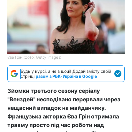
Єва Грін (фото: Getty images)
Будь у курсі, а не в шоці! Додай змісту своїй
стрічці
разом з РБК-Україна в Google
Зйомки третього сезону серіалу
"Венздей" несподівано перервали через
нещасний випадок на майданчику.
Французька акторка Єва Грін отримала
травму просто під час роботи над