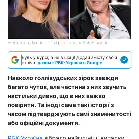
Анджеліна Джолі та Г'ю Ґрант (колаж РБК-Україна)
Будь у курсі, а не в шоці! Додай змісту своїй
стрічці
разом з РБК-Україна в Google
Навколо голлівудських зірок завжди
багато чуток, але частина з них звучить
настільки дивно, що в них важко
повірити. Та іноді саме такі історії з
часом підтверджують самі знаменитості
або офіційні документи.
РБК-Україна
зібрало найгучніші випадки,