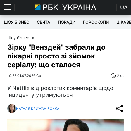
UA
ШОУ БІЗНЕС
СВЯТА
ПОРАДИ
ГОРОСКОПИ
ЦІКАВ
Шоу бізнес
»
Зірку "Венздей" забрали до
лікарні просто зі зйомок
серіалу: що сталося
10:22 01.07.2026 Ср
2 хв
У Netflix від розлогих коментарів щодо
інциденту утримуються
НАТАЛЯ КРИЖАНІВСЬКА