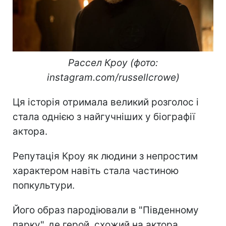
Рассел Кроу (фото:
instagram.com/russellcrowe)
Ця історія отримала великий розголос і
стала однією з найгучніших у біографії
актора.
Репутація Кроу як людини з непростим
характером навіть стала частиною
попкультури.
Його образ пародіювали в "Південному
парку", де герой, схожий на актора,