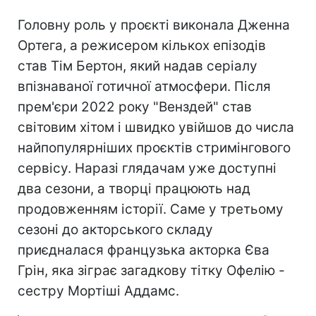
Головну роль у проєкті виконала Дженна
Ортега, а режисером кількох епізодів
став Тім Бертон, який надав серіалу
впізнаваної готичної атмосфери. Після
прем'єри 2022 року "Венздей" став
світовим хітом і швидко увійшов до числа
найпопулярніших проєктів стримінгового
сервісу. Наразі глядачам уже доступні
два сезони, а творці працюють над
продовженням історії. Саме у третьому
сезоні до акторського складу
приєдналася французька акторка Єва
Грін, яка зіграє загадкову тітку Офелію -
сестру Мортіші Аддамс.