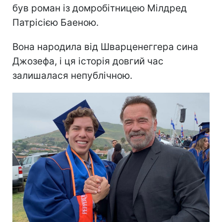
був роман із домробітницею Мілдред
Патрісією Баеною.
Вона народила від Шварценеггера сина
Джозефа, і ця історія довгий час
залишалася непублічною.