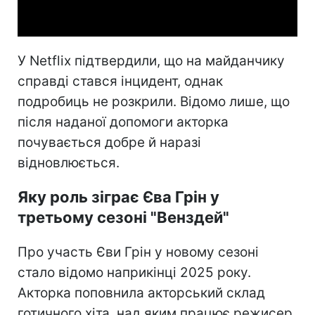
Video
У Netflix підтвердили, що на майданчику
справді стався інцидент, однак
подробиць не розкрили. Відомо лише, що
після наданої допомоги акторка
почувається добре й наразі
відновлюється.
Яку роль зіграє Єва Грін у
третьому сезоні "Венздей"
Про участь Єви Грін у новому сезоні
стало відомо наприкінці 2025 року.
Акторка поповнила акторський склад
готичного хіта, над яким працює режисер