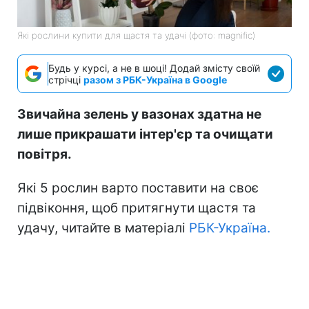
Які рослини купити для щастя та удачі (фото: magnific)
Будь у курсі, а не в шоці! Додай змісту своїй
стрічці
разом з РБК-Україна в Google
Звичайна зелень у вазонах здатна не
лише прикрашати інтер'єр та очищати
повітря.
Які 5 рослин варто поставити на своє
підвіконня, щоб притягнути щастя та
удачу, читайте в матеріалі
РБК-Україна.