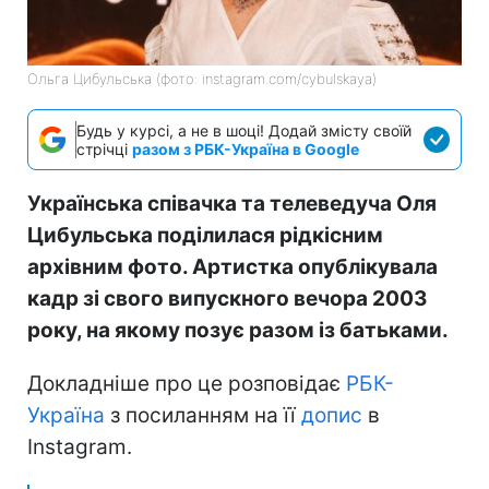
Ольга Цибульська (фото: instagram.com/cybulskaya)
Будь у курсі, а не в шоці! Додай змісту своїй
стрічці
разом з РБК-Україна в Google
Українська співачка та телеведуча Оля
Цибульська поділилася рідкісним
архівним фото. Артистка опублікувала
кадр зі свого випускного вечора 2003
року, на якому позує разом із батьками.
Докладніше про це розповідає
РБК-
Україна
з посиланням на її
допис
в
Instagram.