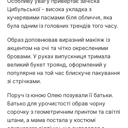
Особливу увагу привертає зачіска
Цибульської - висока укладка з
кучерявими пасмами біля обличчя, яка
була одним із головних трендів того часу.
Образ доповнював виразний макіяж із
акцентом на очі та чітко окресленими
бровами. У руках випускниця тримала
великий букет троянд, оформлений у
популярне на той час блискуче пакування
зі стрічками.
Поруч із юною Олею позували її батьки.
Батько для урочистості обрав чорну
сорочку з геометричним принтом та світлі
штани, а мама постала у костюмі