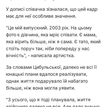
У дописі співачка зізналася, що цей кадр
має для неї особливе значення.
"Це мій випускний. 2003 рік. На цьому
фото є дівчина, яка мріє співати. Є мама,
яка вірить більше, ніж я сама. Є тато, який
стоїть поруч так, ніби попереду у нас
вічність", - написала артистка.
За словами Цибульської, далеко не всі її
юнацькі плани вдалося реалізувати,
однак життя подарувало їй набагато
більше, ніж вона могла уявити.
"З усього, що я тоді планувала, життя
здійснило далеко не все. Але дало значно