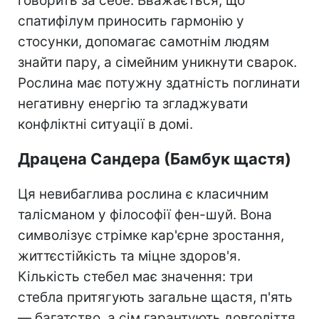
говорить за себе. Вважається, що
спатифілум приносить гармонію у
стосунки, допомагає самотнім людям
знайти пару, а сімейним уникнути сварок.
Рослина має потужну здатність поглинати
негативну енергію та згладжувати
конфліктні ситуації в домі.
Драцена Сандера (Бамбук щастя)
Ця невибаглива рослина є класичним
талісманом у філософії фен-шуй. Вона
символізує стрімке кар'єрне зростання,
життєстійкість та міцне здоров'я.
Кількість стебел має значення: три
стебла притягують загальне щастя, п'ять
— багатство, а сім гарантують довголіття