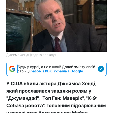
Джеймс Хенді (кадр із серіалу)
Будь у курсі, а не в шоці! Додай змісту своїй
стрічці
разом з РБК-Україна в Google
У США вбили актора Джеймса Хенді,
який прославився завдяки ролям у
"Джуманджі", "Топ Ган: Маверік", "К-9:
Собача робота". Головним підозрюваним
у справі став його пасинок Майкл