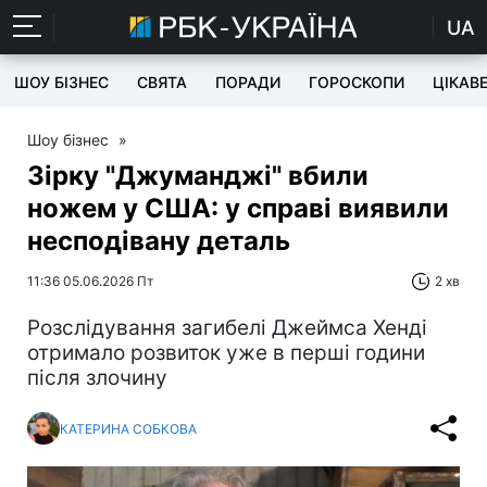
UA
ШОУ БІЗНЕС
СВЯТА
ПОРАДИ
ГОРОСКОПИ
ЦІКАВ
Шоу бізнес
»
Зірку "Джуманджі" вбили
ножем у США: у справі виявили
несподівану деталь
11:36 05.06.2026 Пт
2 хв
Розслідування загибелі Джеймса Хенді
отримало розвиток уже в перші години
після злочину
КАТЕРИНА СОБКОВА