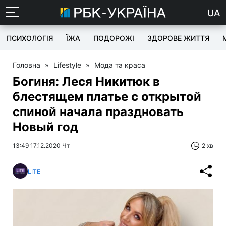
UA
ПСИХОЛОГІЯ
ЇЖА
ПОДОРОЖІ
ЗДОРОВЕ ЖИТТЯ
Головна
»
Lifestyle
»
Мода та краса
Богиня: Леся Никитюк в
блестящем платье с открытой
спиной начала праздновать
Новый год
13:49 17.12.2020 Чт
2 хв
LITE