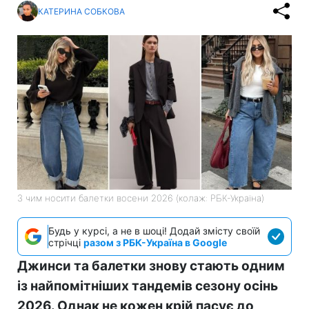
КАТЕРИНА СОБКОВА
З чим носити балетки восени 2026 (колаж: РБК-Україна)
Будь у курсі, а не в шоці! Додай змісту своїй
стрічці
разом з РБК-Україна в Google
Джинси та балетки знову стають одним
із найпомітніших тандемів сезону осінь
2026. Однак не кожен крій пасує до