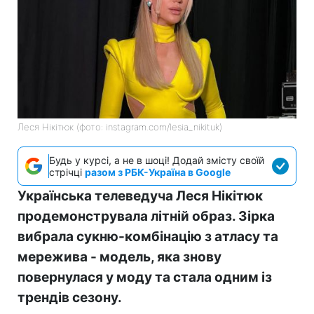
Леся Нікітюк (фото: instagram.com/lesia_nikituk)
Будь у курсі, а не в шоці! Додай змісту своїй
стрічці
разом з РБК-Україна в Google
Українська телеведуча Леся Нікітюк
продемонструвала літній образ. Зірка
вибрала сукню-комбінацію з атласу та
мережива - модель, яка знову
повернулася у моду та стала одним із
трендів сезону.