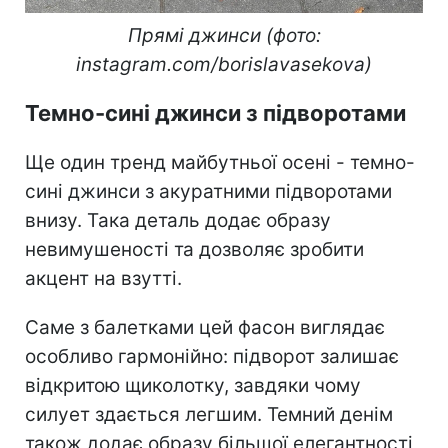
Прямі джинси (фото:
instagram.com/borislavasekova)
Темно-сині джинси з підворотами
Ще один тренд майбутньої осені - темно-
сині джинси з акуратними підворотами
внизу. Така деталь додає образу
невимушеності та дозволяє зробити
акцент на взутті.
Саме з балетками цей фасон виглядає
особливо гармонійно: підворот залишає
відкритою щиколотку, завдяки чому
силует здається легшим. Темний денім
також додає образу більшої елегантності