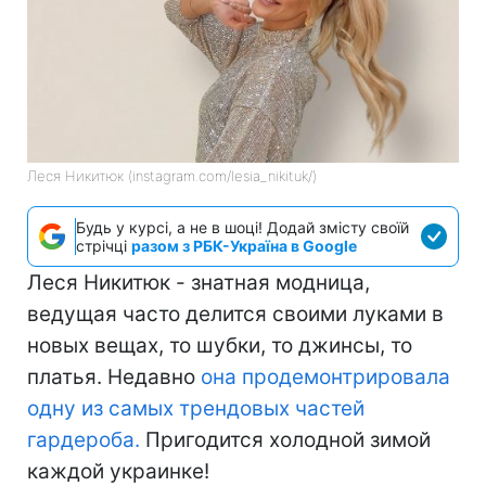
Леся Никитюк (instagram.com/lesia_nikituk/)
Будь у курсі, а не в шоці! Додай змісту своїй
стрічці
разом з РБК-Україна в Google
Леся Никитюк - знатная модница,
ведущая часто делится своими луками в
новых вещах, то шубки, то джинсы, то
платья. Недавно
она продемонтрировала
одну из самых трендовых частей
гардероба.
Пригодится холодной зимой
каждой украинке!