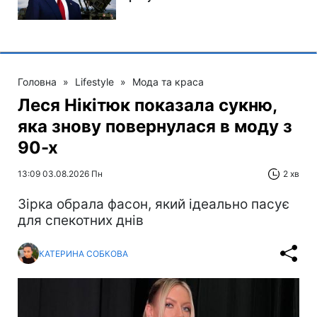
Головна
»
Lifestyle
»
Мода та краса
Леся Нікітюк показала сукню,
яка знову повернулася в моду з
90-х
13:09 03.08.2026 Пн
2 хв
Зірка обрала фасон, який ідеально пасує
для спекотних днів
КАТЕРИНА СОБКОВА