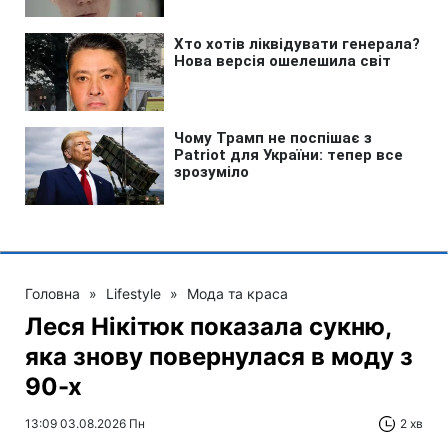
Головна
»
Lifestyle
»
Мода та краса
Леся Нікітюк показала сукню,
яка знову повернулася в моду з
90-х
13:09 03.08.2026 Пн
2 хв