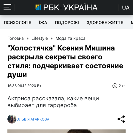
UA
ПСИХОЛОГІЯ
ЇЖА
ПОДОРОЖІ
ЗДОРОВЕ ЖИТТЯ
Головна
»
Lifestyle
»
Мода та краса
"Холостячка" Ксения Мишина
раскрыла секреты своего
стиля: подчеркивает состояние
души
16:38 08.12.2020 Вт
2 хв
Актриса рассказала, какие вещи
выбирает для гардероба
ОЛЬВІЯ АГАРКОВА