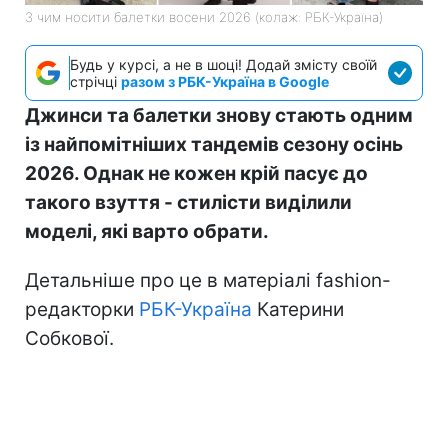
З чим носити балетки восени 2026 (колаж: РБК-Україна)
Будь у курсі, а не в шоці! Додай змісту своїй
стрічці
разом з РБК-Україна в Google
Джинси та балетки знову стають одним
із найпомітніших тандемів сезону осінь
2026. Однак не кожен крій пасує до
такого взуття - стилісти виділили
моделі, які варто обрати.
Детальніше про це в матеріалі fashion-
редакторки
РБК-Україна
Катерини
Собкової.