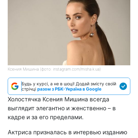
Ксения Мишина (фото: instagram.com/misha.k.ua)
Будь у курсі, а не в шоці! Додай змісту своїй
стрічці
разом з РБК-Україна в Google
Холостячка Ксения Мишина всегда
выглядит элегантно и женственно – в
кадре и за его пределами.
Актриса призналась в интервью изданию