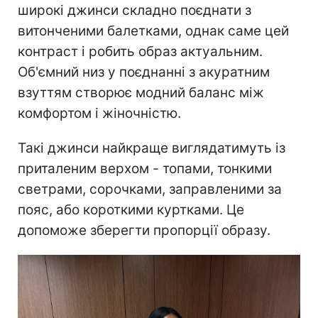
широкі джинси складно поєднати з
витонченими балетками, однак саме цей
контраст і робить образ актуальним.
Об'ємний низ у поєднанні з акуратним
взуттям створює модний баланс між
комфортом і жіночністю.
Такі джинси найкраще виглядатимуть із
приталеним верхом - топами, тонкими
светрами, сорочками, заправленими за
пояс, або короткими куртками. Це
допоможе зберегти пропорції образу.