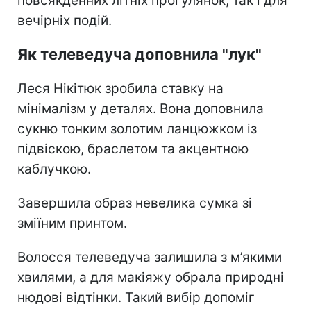
повсякденних літніх прогулянок, так і для
вечірніх подій.
Як телеведуча доповнила "лук"
Леся Нікітюк зробила ставку на
мінімалізм у деталях. Вона доповнила
сукню тонким золотим ланцюжком із
підвіскою, браслетом та акцентною
каблучкою.
Завершила образ невелика сумка зі
зміїним принтом.
Волосся телеведуча залишила з м’якими
хвилями, а для макіяжу обрала природні
нюдові відтінки. Такий вибір допоміг