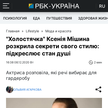
RU
ПСИХОЛОГИЯ
ЕДА
ПУТЕШЕСТВИЯ
ЗДОРОВАЯ ЖИЗ
Главная
»
Lifestyle
»
Мода и красота
"Холостячка" Ксенія Мішина
розкрила секрети свого стилю:
підкреслює стан душі
16:38 08.12.2020 Вт
2 мин
Актриса розповіла, які речі вибирає для
гардеробу
ОЛЬВИЯ АГАРКОВА