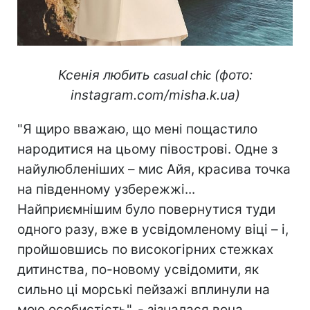
Ксенія любить
(фото:
casual chic
instagram.com/misha.k.ua)
"Я щиро вважаю, що мені пощастило
народитися на цьому півострові. Одне з
найулюбленіших – мис Айя, красива точка
на південному узбережжі...
Найприємнішим було повернутися туди
одного разу, вже в усвідомленому віці – і,
пройшовшись по високогірних стежках
дитинства, по-новому усвідомити, як
сильно ці морські пейзажі вплинули на
мою особистість", - зізналася вона.