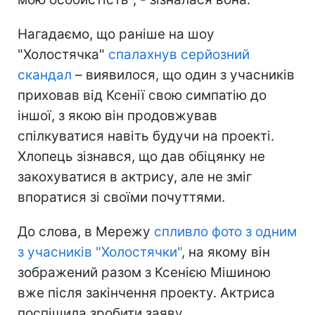
Нагадаємо, що раніше на шоу
"Холостячка"
спалахнув серйозний
скандал
– виявилося, що один з учасників
приховав від Ксенії свою симпатію до
іншої, з якою він продовжував
спілкуватися навіть будучи на проекті.
Хлопець зізнався, що дав обіцянку не
закохуватися в актрису, але не зміг
впоратися зі своїми почуттями.
До слова, в Мережу
спливло фото з одним
з учасників "Холостячки"
, на якому він
зображений разом з Ксенією Мішиною
вже після закінчення проекту. Актриса
поспішила зробити заяву.