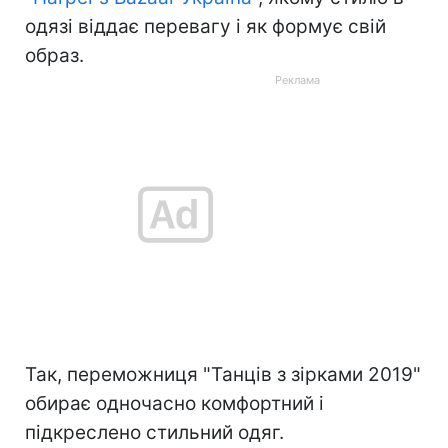
одязі віддає перевагу і як формує свій
образ.
Так, переможниця "Танців з зірками 2019"
обирає одночасно комфортний і
підкреслено стильний одяг.