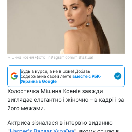
Мішина ксенія (фото: instagram.com/misha.k.ua)
Будь в курсе, а не в шоке! Добавь
содержание своей ленте
вместе с РБК-
Украина в Google
Холостячка Мішина Ксенія завжди
виглядає елегантно і жіночно – в кадрі і за
його межами.
Актриса зізналася в інтерв'ю виданню
"
Harper's Bazaar Україна
", якому стилю в