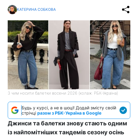
КАТЕРИНА СОБКОВА
З чим носити балетки восени 2026 (колаж: РБК-Україна)
Будь у курсі, а не в шоці! Додай змісту своїй
стрічці
разом з РБК-Україна в Google
Джинси та балетки знову стають одним
із найпомітніших тандемів сезону осінь