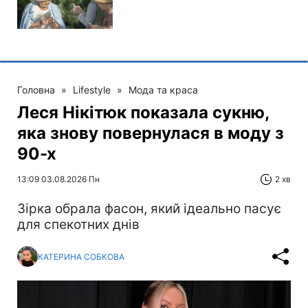
Головна
»
Lifestyle
»
Мода та краса
Леся Нікітюк показала сукню,
яка знову повернулася в моду з
90-х
13:09 03.08.2026 Пн
2 хв
Зірка обрала фасон, який ідеально пасує
для спекотних днів
КАТЕРИНА СОБКОВА