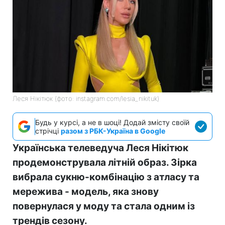
Леся Нікітюк (фото: instagram.com/lesia_nikituk)
Будь у курсі, а не в шоці! Додай змісту своїй
стрічці
разом з РБК-Україна в Google
Українська телеведуча Леся Нікітюк
продемонструвала літній образ. Зірка
вибрала сукню-комбінацію з атласу та
мережива - модель, яка знову
повернулася у моду та стала одним із
трендів сезону.