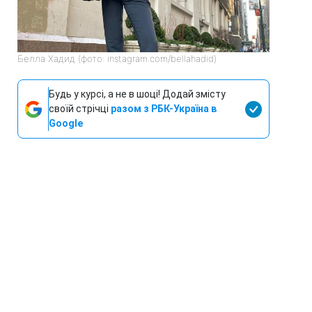
Белла Хадид (фото: instagram.com/bellahadid)
Будь у курсі, а не в шоці! Додай змісту
своїй стрічці
разом з РБК-Україна в
Google