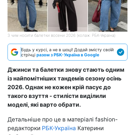
З чим носити балетки восени 2026 (колаж: РБК-Україна)
Будь у курсі, а не в шоці! Додай змісту своїй
стрічці
разом з РБК-Україна в Google
Джинси та балетки знову стають одним
із найпомітніших тандемів сезону осінь
2026. Однак не кожен крій пасує до
такого взуття - стилісти виділили
моделі, які варто обрати.
Детальніше про це в матеріалі fashion-
редакторки
РБК-Україна
Катерини