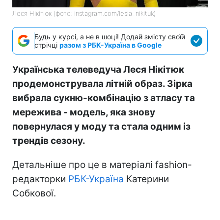
Леся Нікітюк (фото: instagram.com/lesia_nikituk)
Будь у курсі, а не в шоці! Додай змісту своїй
стрічці
разом з РБК-Україна в Google
Українська телеведуча Леся Нікітюк
продемонструвала літній образ. Зірка
вибрала сукню-комбінацію з атласу та
мережива - модель, яка знову
повернулася у моду та стала одним із
трендів сезону.
Детальніше про це в матеріалі fashion-
редакторки
РБК-Україна
Катерини
Собкової.