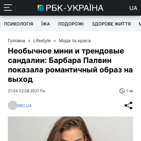
UA
ПСИХОЛОГІЯ
ЇЖА
ПОДОРОЖІ
ЗДОРОВЕ ЖИТТЯ
Головна
»
Lifestyle
»
Мода та краса
Необычное мини и трендовые
сандалии: Барбара Палвин
показала романтичный образ на
выход
21:34 02.08.2021 Пн
1 хв
RBC.UA