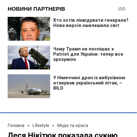
Головна
»
Lifestyle
»
Мода та краса
Леся Нікітюк показала сукню,