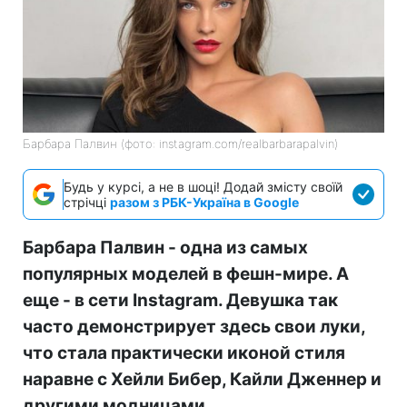
Барбара Палвин (фото: instagram.com/realbarbarapalvin)
Будь у курсі, а не в шоці! Додай змісту своїй
стрічці
разом з РБК-Україна в Google
Барбара Палвин - одна из самых
популярных моделей в фешн-мире. А
еще - в сети Instagram. Девушка так
часто демонстрирует здесь свои луки,
что стала практически иконой стиля
наравне с Хейли Бибер, Кайли Дженнер и
другими модницами.