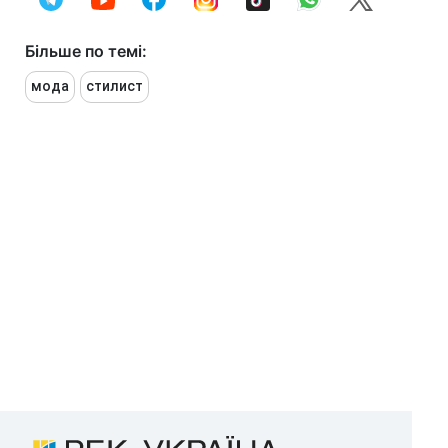
Більше по темі:
мода
стилист