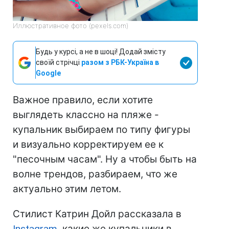
Иллюстративное фото (pexels.com)
Будь у курсі, а не в шоці! Додай змісту
своїй стрічці
разом з РБК-Україна в
Google
Важное правило, если хотите
выглядеть классно на пляже -
купальник выбираем по типу фигуры
и визуально корректируем ее к
"песочным часам". Ну а чтобы быть на
волне трендов, разбираем, что же
актуально этим летом.
Стилист Катрин Дойл рассказала в
Instagram
, какие же купальники в