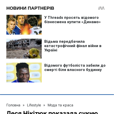
Головна
»
Lifestyle
»
Мода та краса
Леся Нікітюк показала сукню,