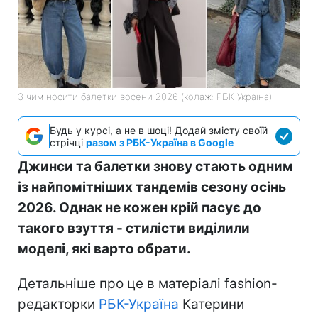
З чим носити балетки восени 2026 (колаж: РБК-Україна)
Будь у курсі, а не в шоці! Додай змісту своїй
стрічці
разом з РБК-Україна в Google
Джинси та балетки знову стають одним
із найпомітніших тандемів сезону осінь
2026. Однак не кожен крій пасує до
такого взуття - стилісти виділили
моделі, які варто обрати.
Детальніше про це в матеріалі fashion-
редакторки
РБК-Україна
Катерини