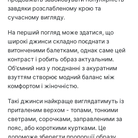
завдяки розслабленому крою та
сучасному вигляду.
На перший погляд може здатися, що
широкі джинси складно поєднати з
витонченими балетками, однак саме цей
контраст і робить образ актуальним.
Об'ємний низ у поєднанні з акуратним
взуттям створює модний баланс між
комфортом і жіночністю.
Такі джинси найкраще виглядатимуть із
приталеним верхом - топами, тонкими
светрами, сорочками, заправленими за
пояс, або короткими куртками. Це
допоможе зберегти пропорції образу.