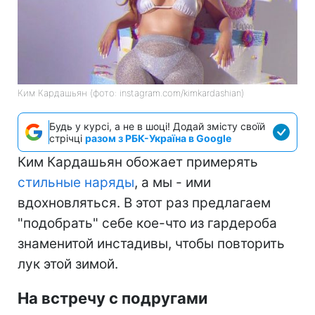
Ким Кардашьян (фото: instagram.com/kimkardashian)
Будь у курсі, а не в шоці! Додай змісту своїй
стрічці
разом з РБК-Україна в Google
Ким Кардашьян обожает примерять
стильные наряды
, а мы - ими
вдохновляться. В этот раз предлагаем
"подобрать" себе кое-что из гардероба
знаменитой инстадивы, чтобы повторить
лук этой зимой.
На встречу с подругами