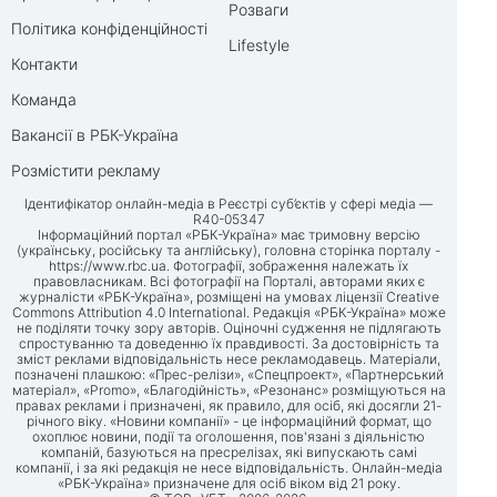
Розваги
Політика конфіденційності
Lifestyle
Контакти
Команда
Вакансії в РБК-Україна
Розмістити рекламу
Ідентифікатор онлайн-медіа в Реєстрі суб’єктів у сфері медіа —
R40-05347
Інформаційний портал «РБК-Україна» має тримовну версію
(українську, російську та англійську), головна сторінка порталу -
https://www.rbc.ua
. Фотографії, зображення належать їх
правовласникам. Всі фотографії на Порталі, авторами яких є
журналісти «РБК-Україна», розміщені на умовах ліцензії Creative
Commons Attribution 4.0 International. Редакція «РБК-Україна» може
не поділяти точку зору авторів. Оціночні судження не підлягають
спростуванню та доведенню їх правдивості. За достовірність та
зміст реклами відповідальність несе рекламодавець. Матеріали,
позначені плашкою: «Прес-релізи», «Спецпроект», «Партнерський
матеріал», «Promo», «Благодійність», «Резонанс» розміщуються на
правах реклами і призначені, як правило, для осіб, які досягли 21-
річного віку. «Новини компанії» - це інформаційний формат, що
охоплює новини, події та оголошення, пов'язані з діяльністю
компаній, базуються на пресрелізах, які випускають самі
компанії, і за які редакція не несе відповідальність. Онлайн-медіа
«РБК-Україна» призначене для осіб віком від 21 року.