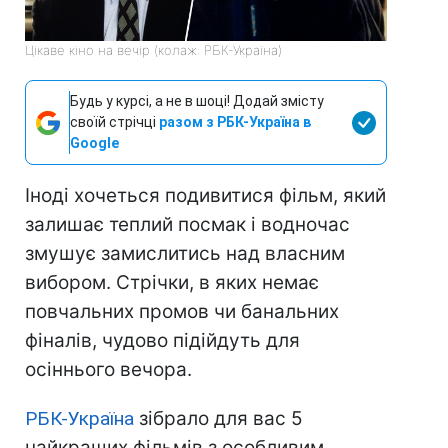
Цікаве кіно на вечір (колаж: РБК-Україна)
Будь у курсі, а не в шоці! Додай змісту
своїй стрічці
разом з РБК-Україна в
Google
Іноді хочеться подивитися фільм, який
залишає теплий посмак і водночас
змушує замислитись над власним
вибором. Стрічки, в яких немає
повчальних промов чи банальних
фіналів, чудово підійдуть для
осіннього вечора.
РБК-Україна
зібрало для вас 5
найкращих фільмів з особливим