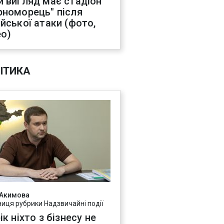
й вигляд має стадіон
рноморець" після
ійської атаки (фото,
ео)
ІТИКА
 Акимова
ниця рубрики Надзвичайні події
ік ніхто з бізнесу не