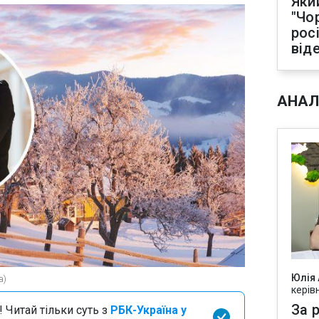
Яки
"Чо
рос
від
АНАЛ
Юлія
а)
керів
За р
 Читай тільки суть з
РБК-Україна у