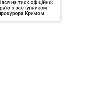
івся на тиск офіційно:
ерв'ю з заступником
прокурора Кримом