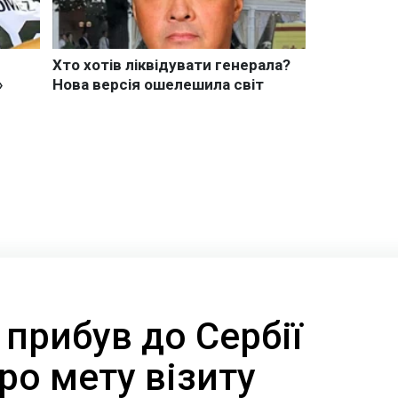
прибув до Сербії
про мету візиту