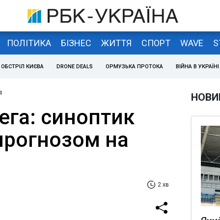
ПОЛІТИКА
БІЗНЕС
ЖИТТЯ
СПОРТ
WAVE
S
ОБСТРІЛ КИЄВА
DRONE DEALS
ОРМУЗЬКА ПРОТОКА
ВІЙНА В УКРАЇНІ
я
НОВИ
ега: синоптик
рогнозом на
2 хв