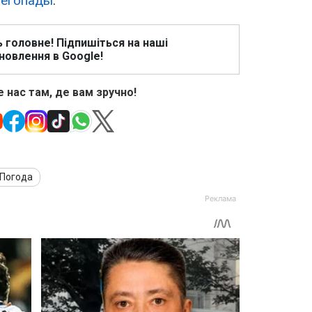
негопады
.
ь головне! Підпишіться на наші
новлення в Google!
 нас там, де вам зручно!
Погода