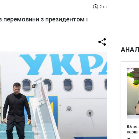
2 хв
в перемовини з президентом і
АНАЛ
Юлія
керів