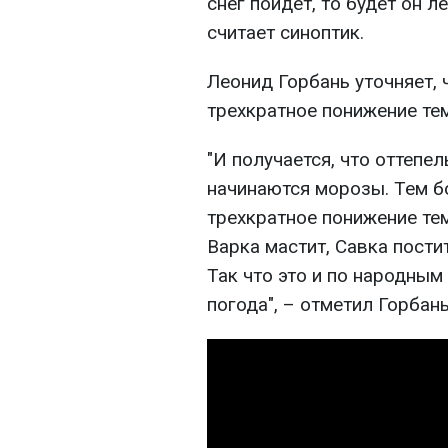
снег пойдет, то будет он л
считает синоптик.
Леонид Горбань уточняет, 
трехкратное понижение те
"И получается, что оттепель
начинаются морозы. Тем б
трехкратное понижение тем
Варка мастит, Савка пости
Так что это и по народным
погода", – отметил Горбань