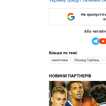
Украину придут сильные с
Не пропустіт
о
Або читайте
Більше по темі:
синоптики
Леонид Горбань