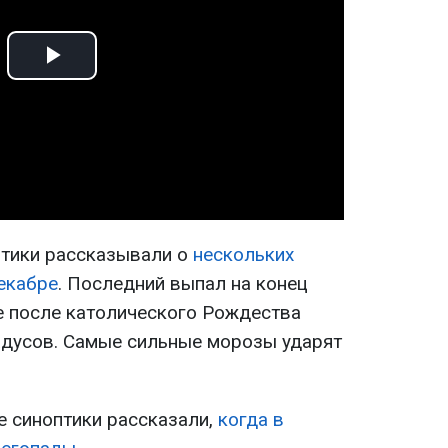
Play
Video
птики рассказывали о
нескольких
екабре
. Последний выпал на конец
е после католического Рождества
градусов. Самые сильные морозы ударят
е синоптики рассказали,
когда в