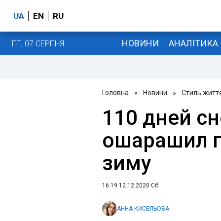
UA
EN
RU
НОВИНИ
АНАЛІТИКА
ПТ, 07 СЕРПНЯ
Головна
»
Новини
»
Стиль житт
110 дней сн
ошарашил п
зиму
16:19 12.12.2020 Сб
АННА КИСЕЛЬОВА