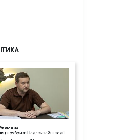
ІТИКА
 Акимова
ниця рубрики Надзвичайні події