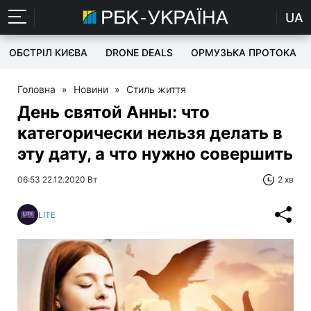
UA
ОБСТРІЛ КИЄВА
DRONE DEALS
ОРМУЗЬКА ПРОТОКА
Головна
»
Новини
»
Стиль життя
День святой Анны: что
категорически нельзя делать в
эту дату, а что нужно совершить
06:53 22.12.2020 Вт
2 хв
LITE