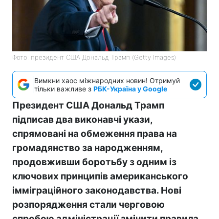
Фото: президент США Дональд Трамп (Getty Images)
Вимкни хаос міжнародних новин! Отримуй
тільки важливе з
РБК-Україна у Google
Президент США Дональд Трамп
підписав два виконавчі укази,
спрямовані на обмеження права на
громадянство за народженням,
продовживши боротьбу з одним із
ключових принципів американського
імміграційного законодавства. Нові
розпорядження стали черговою
спробою адміністрації змінити правила