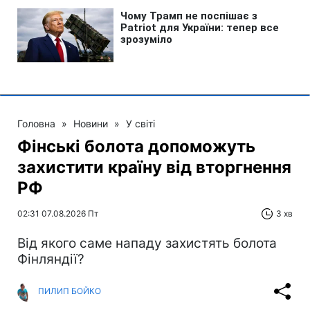
Головна
»
Новини
»
У світі
Фінські болота допоможуть
захистити країну від вторгнення
РФ
02:31 07.08.2026 Пт
3 хв
Від якого саме нападу захистять болота
Фінляндії?
ПИЛИП БОЙКО