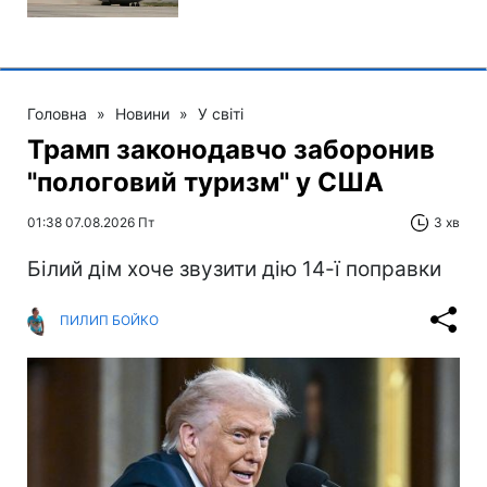
Головна
»
Новини
»
У світі
Трамп законодавчо заборонив
"пологовий туризм" у США
01:38 07.08.2026 Пт
3 хв
Білий дім хоче звузити дію 14-ї поправки
ПИЛИП БОЙКО