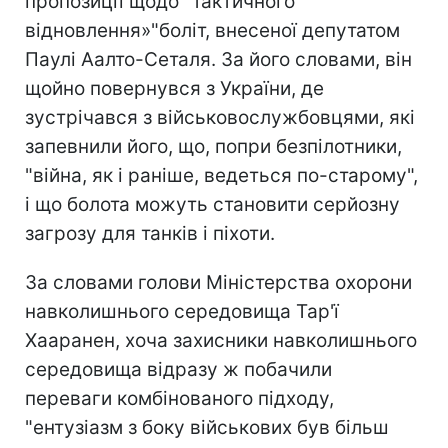
пропозиції щодо "тактичного
відновлення»"боліт, внесеної депутатом
Паулі Аалто-Сеталя. За його словами, він
щойно повернувся з України, де
зустрічався з військовослужбовцями, які
запевнили його, що, попри безпілотники,
"війна, як і раніше, ведеться по-старому",
і що болота можуть становити серйозну
загрозу для танків і піхоти.
За словами голови Міністерства охорони
навколишнього середовища Тар'ї
Хааранен, хоча захисники навколишнього
середовища відразу ж побачили
переваги комбінованого підходу,
"ентузіазм з боку військових був більш