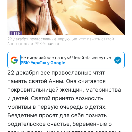
22 декабря православные верующие чтят память святой
Анны (коллаж РБК-Украина)
Не витрачай час на шум! Читай тільки суть з
РБК-Україна у Google
22 декабря все православные чтят
память святой Анны. Она считается
покровительницей женщин, материнства
и детей. Святой принято возносить
молитвы в первую очередь о детях.
Бездетные просят для себя познать
родительское счастье, беременные о