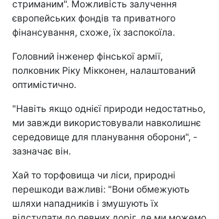
стриманим". Можливість залучення
європейських фондів та приватного
фінансування, схоже, їх заспокоїла.
Головний інженер фінської армії,
полковник Ріку Мікконен, налаштований
оптимістично.
"Навіть якщо однієї природи недостатньо,
ми завжди використовували навколишнє
середовище для планування оборони", -
зазначає він.
Хай то торфовища чи ліси, природні
перешкоди важливі: "Вони обмежують
шляхи нападників і змушують їх
відступати до певних доріг, де ми можемо