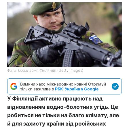
Фото: боєць армії Фінляндії (Getty Images)
Вимкни хаос міжнародних новин! Отримуй
тільки важливе з
РБК-Україна у Google
У Фінляндії активно працюють над
відновленням водно-болотних угідь. Це
робиться не тільки на благо клімату, але
й для захисту країни від російських