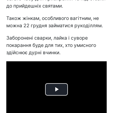
до прийдешніх святами.
Також жінкам, особливого вагітним, не
можна 22 грудня займатися рукоділлям.
Заборонені сварки, лайка і суворе
покарання буде для тих, хто умисного
здійснює дурні вчинки.
Play
Video