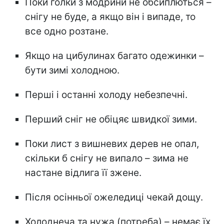
Поки голки з модрини не обсиплються –
снігу не буде, а якщо він і випаде, то
все одно розтане.
Якщо на цибулинах багато одежинки –
бути зимі холодною.
Перші і останні холоду небезпечні.
Перший сніг не обіцяє швидкої зими.
Поки лист з вишневих дерев не опал,
скільки б снігу не випало – зима не
настане відлига її зжене.
Після осінньої ожеледиці чекай дощу.
Холоднеча та нужа (потреба) – немає їх