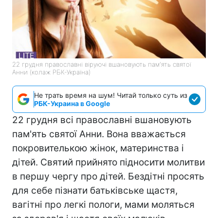
22 грудня православні віруючі вшановують пам'ять святої
Анни (колаж РБК-Україна)
Не трать время на шум! Читай только суть из
РБК-Украина в Google
22 грудня всі православні вшановують
пам'ять святої Анни. Вона вважається
покровителькою жінок, материнства і
дітей. Святий прийнято підносити молитви
в першу чергу про дітей. Бездітні просять
для себе пізнати батьківське щастя,
вагітні про легкі пологи, мами моляться