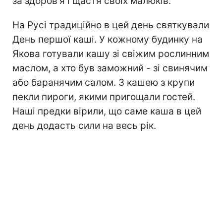
за здоров'я і щастя своїх малюків.
На Русі традиційно в цей день святкували
День першої каші. У кожному будинку на
Якова готували кашу зі свіжим рослинним
маслом, а хто був заможний - зі свинячим
або баранячим салом. З кашею з крупи
пекли пироги, якими пригощали гостей.
Наші предки вірили, що саме каша в цей
день додасть сили на весь рік.