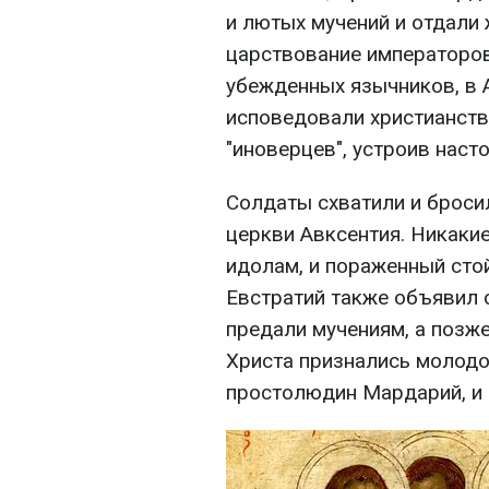
и лютых мучений и отдали 
царствование императоров
убежденных язычников, в 
исповедовали христианств
"иноверцев", устроив наст
Солдаты схватили и броси
церкви Авксентия. Никакие
идолам, и пораженный сто
Евстратий также объявил с
предали мучениям, а позже 
Христа признались молодой
простолюдин Мардарий, и 