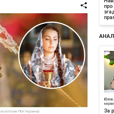
Нав
про
зга
пра
АНАЛ
Юлія
керів
За р
ься (коллаж РБК-Украина)