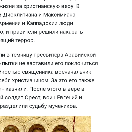
жизни за христианскую веру. В
 Диоклитиана и Максимиана,
Армении и Каппадокии люди
о, и правители решили наказать
оящий террор.
ли в темницу пресвитера Аравийской
 пытки не заставили его поклониться
йкостью священника военачальник
ебя христианином. За это его также
- казнили. После этого в вере в
 солдат Орест, воин Евгений и
разделили судьбу мучеников.