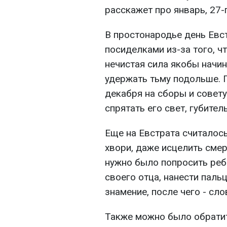
расскажет про январь, 27-г
В простонародье день Ев
посиделками из-за того, ч
нечистая сила якобы начин
удержать тьму подольше. 
декабря на сборы и совету
спрятать его свет, губител
Еще на Евстрата считалось
хвори, даже исцелить смер
нужно было попросить реб
своего отца, нанести паль
знамение, после чего - сло
Также можно было обратит