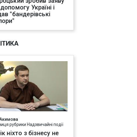
роцький зробив заяву
 допомогу Україні і
дав "бандерівські
пори"
ІТИКА
 Акимова
ниця рубрики Надзвичайні події
ік ніхто з бізнесу не