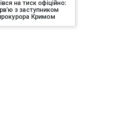
івся на тиск офіційно:
ерв'ю з заступником
прокурора Кримом