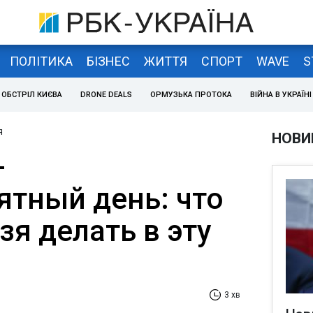
ПОЛІТИКА
БІЗНЕС
ЖИТТЯ
СПОРТ
WAVE
S
ОБСТРІЛ КИЄВА
DRONE DEALS
ОРМУЗЬКА ПРОТОКА
ВІЙНА В УКРАЇНІ
я
НОВИ
-
ятный день: что
зя делать в эту
3 хв