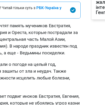
жал
інт
 Читай тільки суть з
РБК-Україна у
Ген
чтят память мучеников Евстратия,
рия и Ореста, которые пострадали за
 (центральная часть Малой Азии,
ия). В народе праздник известен под
, а еще - Ведьмины посиделки.
али о погоде на целый год,
 зашиты от зла и неудач. Также
жности исцелить любые болезни,
ет подвиг иноков Евстратия, Евгения,
рия, которые не убоялись угроз казни